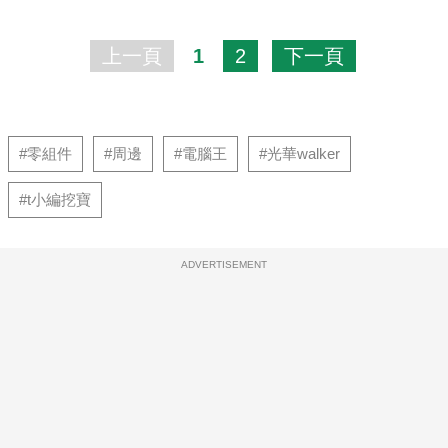
上一頁
1
2
下一頁
#零組件
#周邊
#電腦王
#光華walker
#t小編挖寶
ADVERTISEMENT