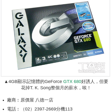
▲
4GB顯示記憶體的GeForce
GTX 680
好誘人，但要
花掉T. K. Song整個月的薪水，唉！
廠商︰原價屋 八德一店
電話︰（02）2397-2669分機113