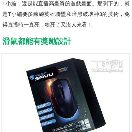
T小編，還是能直播高畫質的遊戲畫面。那剩下的，就
是T小編要多練練英雄聯盟和暗黑破壞神3的技術，免
得直播時一直死，糗死了又沒人來看！
滑鼠都能有獎勵設計