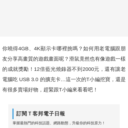
你曉得4GB、4K顯示卡哪裡挑嗎？如何用老電腦跟朋
友分享高畫質的遊戲畫面呢？滑鼠竟然也有像遊戲一樣
的成就獎勵！12倍藍光燒錄器不到2000元，還有讓老
電腦吃 USB 3.0 的擴充卡…這一次的T小編挖寶，還是
有很多賣場好物，趕緊跟T小編來看看吧！
訂閱Ｔ客邦電子日報
掌握最熱門的科技話題、網路動態，升級你的科技原力！