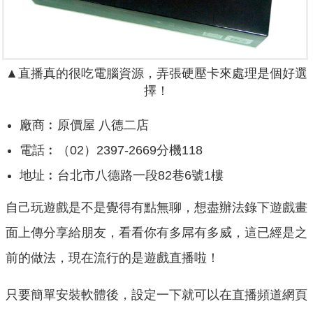
▲
直播真的很吃電腦資源，弄張硬壓卡來處理是個好選
擇！
廠商︰原價屋 八德二店
電話︰（02）2397-2669分機118
地址︰台北市八德路一段82巷6號1樓
自己玩遊戲是不是覺得有點無聊，想盡辦法錄下遊戲畫
面上傳分享給朋友，看看你有多屌有多威，這已經是之
前的做法，現在流行的是遊戲直播啦！
只要簡單安裝軟體後，設定一下就可以在直播頻道網頁