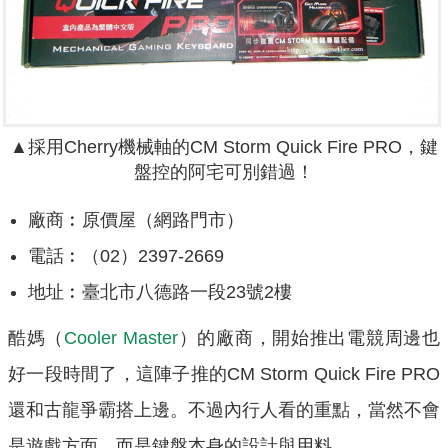
▲
採用Cherry機械軸的CM Storm Quick Fire PRO，鍵
盤控的阿宅可別錯過！
廠商︰原價屋（網路門市）
電話︰（02）2397-2669
地址︰臺北市八德路一段23號2樓
酷媽（
Cooler Master
）的廠商，開始推出電競周邊也
好一段時間了，這陣子推的CM Storm Quick Fire PRO
還和古龍爭霸搭上邊。不過內行人看的重點，當然不會
是遊戲方面，而是鍵盤本身的設計與用料。