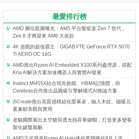
最愛排行榜
AMD 腳位藍圖曝光：AM5 平台擬挺進 Zen 7 世代，
1
Zen 8 才將迎來 AM6 大改款
4K 遊戲的超值霸主：GIGABYTE GeForce RTX 5070
2
Ti AERO OC 16G
AMD推出Ryzen AI Embedded X100系列處理器，搭配
3
Kria AI解決方案加速機器人與實體AI發展
Instinct MI455X結合領先效能、HBM4記憶體，與
4
Cerebras合作推出晶圓級引擎解構式AI推論方案
j5Create推出高質感模組化螢幕桌，融入木紋、磁吸元
5
素兼顧美觀與實用
老貓國際展出太空艙與透光熱昇華鍵帽，打造更多變客
6
製化鍵盤風貌
AMD正式發表Ryzen AI Halo迷你電腦將於9月上市，
7