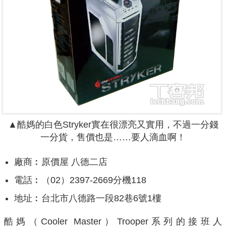
▲
酷媽的白色Stryker實在很漂亮又實用，不過一分錢
一分貨，售價也是……要人滴血啊！
廠商︰原價屋 八德二店
電話︰（02）2397-2669分機118
地址︰台北市八德路一段82巷6號1樓
酷媽（Cooler Master）Trooper系列的接班人