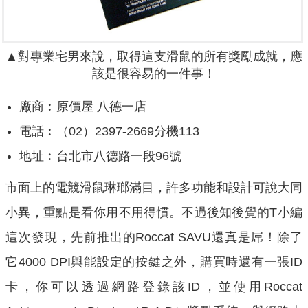
▲
對專業宅男來說，取得這支滑鼠的所有獎勵成就，應
該是很容易的一件事！
廠商︰原價屋 八德一店
電話︰（02）2397-2669分機113
地址︰台北市八德路一段96號
市面上的電競滑鼠琳瑯滿目，許多功能和設計可說大同
小異，重點是看你用不用得慣。不過後知後覺的T小編
這次發現，先前推出的Roccat SAVU還真是屌！除了
它4000 DPI與能設定的按鍵之外，購買時還有一張ID
卡，你可以透過網路登錄該ID，並使用Roccat