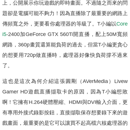
上，公開展示你玩遊戲的即時畫面。不過隨之而來的問
題卻是電腦可能不夠力！因為直播除了最重要的網路上
傳頻寬之外，更要看你處理器的等級了。T小編以
Core
i5
-2400加GeForce GTX 560Ti開直播，配上50M寬頻
網路，360p畫質還算能負荷的過去，但當T小編更貪心
的想要用720p做直播時，處理器好像快負荷撐不過來
了。
這也是這次為何介紹這張圓剛（AVerMedia）Livew
Gamer HD遊戲直播擷取卡的原因，因為T小編想敗
啊！它擁有H.264硬體壓縮、HDMI與DVI輸入介面，更
有專用外接式錄影按鈕，直接擷取保存想要錄下來的遊
戲畫面，最重要的是它可以讓買不起高檔六核處理器的