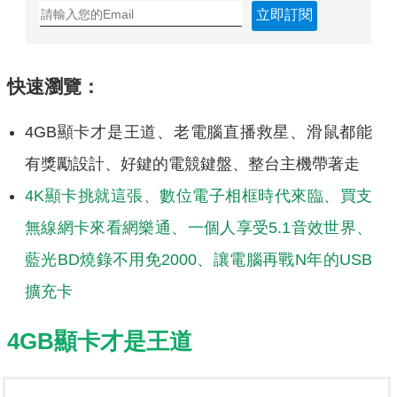
立即訂閱
快速瀏覽：
4GB顯卡才是王道、老電腦直播救星、滑鼠都能
有獎勵設計、好鍵的電競鍵盤、整台主機帶著走
4K顯卡挑就這張、數位電子相框時代來臨、買支
無線網卡來看網樂通、一個人享受5.1音效世界、
藍光BD燒錄不用免2000、讓電腦再戰N年的USB
擴充卡
4GB顯卡才是王道