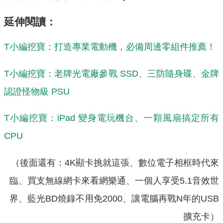
延伸閱讀：
T小編挖寶：打造專業電動機，必備周邊零組件推薦！
T小編挖寶：老牌光電廠參戰 SSD、三防隨身碟、金牌
認證怪物級 PSU
T小編挖寶：iPad 變身電玩機台、一顆風扇搞定所有
CPU
（後面還有：4K顯卡挑就這張、數位電子相框時代來
臨、買支無線網卡來看網樂通、一個人享受5.1音效世
界、藍光BD燒錄不用免2000、讓電腦再戰N年的USB
擴充卡）