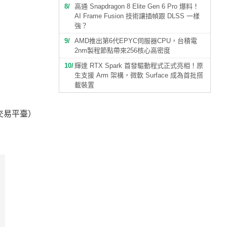
8
高通 Snapdragon 8 Elite Gen 6 Pro 爆料！
AI Frame Fusion 技術讓插幀跟 DLSS 一樣
強？
9
AMD推出第6代EPYC伺服器CPU，台積電
2nm製程節點帶來256核心高密度
10
輝達 RTX Spark 首發驅動程式正式亮相！原
生支援 Arm 架構，微軟 Surface 成為首批搭
載裝置
二手交易平臺）