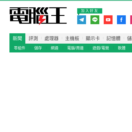
加入好友
新聞
評測
處理器
主機板
顯示卡
記憶體
儲
零組件
儲存
網通
電腦/周邊
遊戲/電競
軟體