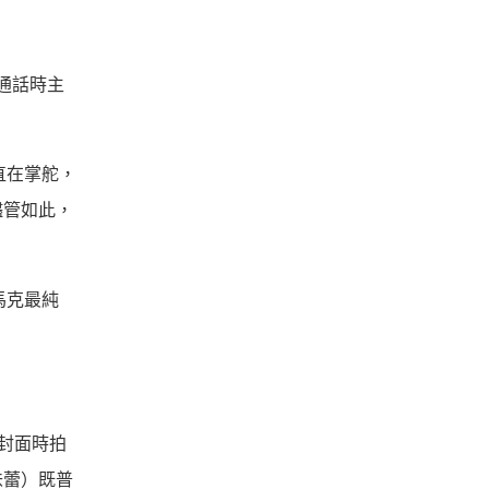
訊通話時主
一直在掌舵，
儘管如此，
紐馬克最純
子封面時拍
味蕾）既普