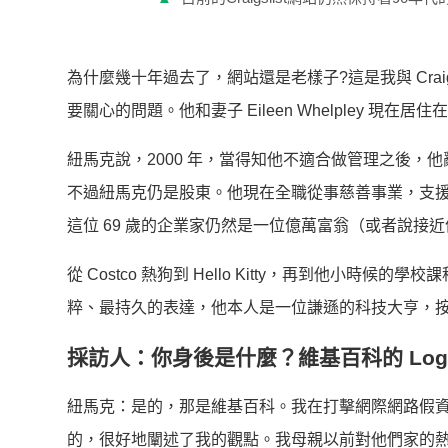
為什麼幾十年過去了，網站還是老樣子?這是我與 Craigsl
要關心的問題。他和妻子 Eileen Whelpley 現在居
紐馬克說，2000 年，當得知他不適合做管理之後，他辭去了 Cr
不過紐馬克仍是股東。他現在全職從事慈善事業，支
這位 69 歲的企業家仍然是一位億萬富翁（或者說接
從 Costco 熱狗到 Hello Kitty，再到他小時候
粹、最持久的表達，他本人是一位謙遜的科技大亨，
採訪人：你身後是什麼？維基百科的 Lo
紐馬克：是的，那是維基百科。我在打擊網際網路假資訊
的，很好地闡述了我的觀點。我母親以前對他們家的