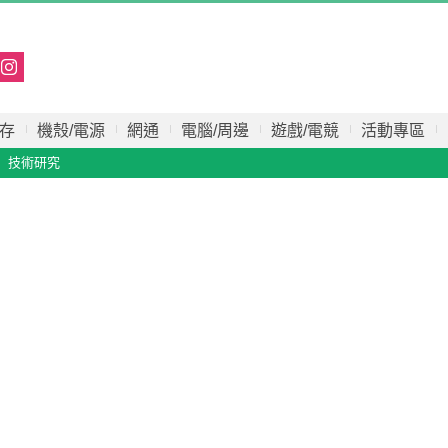
存
機殼/電源
網通
電腦/周邊
遊戲/電競
活動專區
技術研究