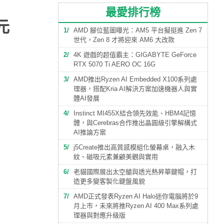
最愛排行榜
元
1
AMD 腳位藍圖曝光：AM5 平台擬挺進 Zen 7
世代，Zen 8 才將迎來 AM6 大改款
2
4K 遊戲的超值霸主：GIGABYTE GeForce
RTX 5070 Ti AERO OC 16G
3
AMD推出Ryzen AI Embedded X100系列處
理器，搭配Kria AI解決方案加速機器人與實
體AI發展
4
Instinct MI455X結合領先效能、HBM4記憶
體，與Cerebras合作推出晶圓級引擎解構式
AI推論方案
5
j5Create推出高質感模組化螢幕桌，融入木
紋、磁吸元素兼顧美觀與實用
6
老貓國際展出太空艙與透光熱昇華鍵帽，打
造更多變客製化鍵盤風貌
7
AMD正式發表Ryzen AI Halo迷你電腦將於9
月上市，未來將推Ryzen AI 400 Max系列處
理器與對應升級版