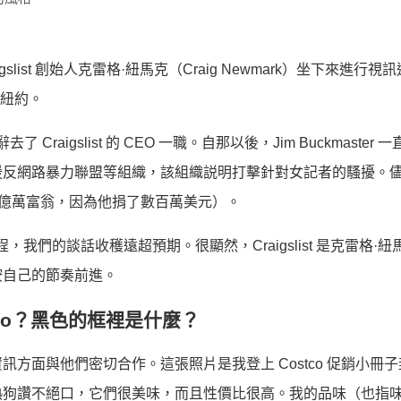
ist 創始人克雷格·紐馬克（Craig Newmark）坐下來進行視
住在紐約。
aigslist 的 CEO 一職。自那以後，Jim Buckmaster 
援反網路暴力聯盟等組織，該組織説明打擊針對女記者的騷擾。
近億萬富翁，因為他捐了數百萬美元）。
的學校課程，我們的談話收穫遠超預期。很顯然，Craigslist 是克雷格·
按自己的節奏前進。
go？黑色的框裡是什麼？
方面與他們密切合作。這張照片是我登上 Costco 促銷小冊
熱狗讚不絕口，它們很美味，而且性價比很高。我的品味（也指