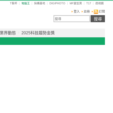
T客邦
電腦王
採購基地
DIGIPHOTO
MF變型男
T17
透視鏡
登入
註冊
訂閱
業界動態
2025科技趨勢金獎