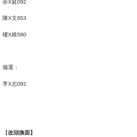
余X庭092
陳X文853
樓X維580
備選：
李X志092
【
改頭換面】