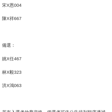
宋X恩004
陳X祥667
備選：
姚X任467
林X毅323
洪X鴻063