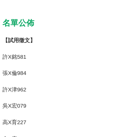
名單公佈
【試用徵文】
許X銘581
張X倫984
許X津962
吳X宏079
高X育227