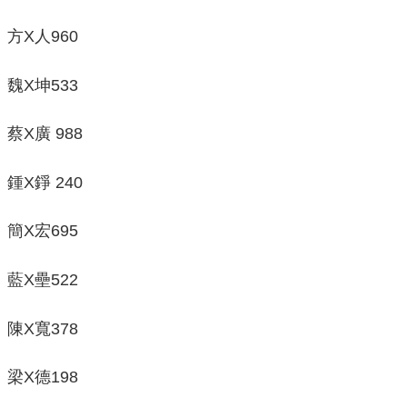
方X人960
魏X坤533
蔡X廣 988
鍾X錚 240
簡X宏695
藍X壘522
陳X寬378
梁X德198