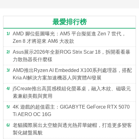
最愛排行榜
AMD 腳位藍圖曝光：AM5 平台擬挺進 Zen 7 世代，
1
Zen 8 才將迎來 AM6 大改款
Asus展示2026年全新ROG Strix Scar 18，拆開看看暴
2
力散熱器長什麼樣
AMD推出Ryzen AI Embedded X100系列處理器，搭配
3
Kria AI解決方案加速機器人與實體AI發展
j5Create推出高質感模組化螢幕桌，融入木紋、磁吸元
4
素兼顧美觀與實用
4K 遊戲的超值霸主：GIGABYTE GeForce RTX 5070
5
Ti AERO OC 16G
老貓國際展出太空艙與透光熱昇華鍵帽，打造更多變客
6
製化鍵盤風貌