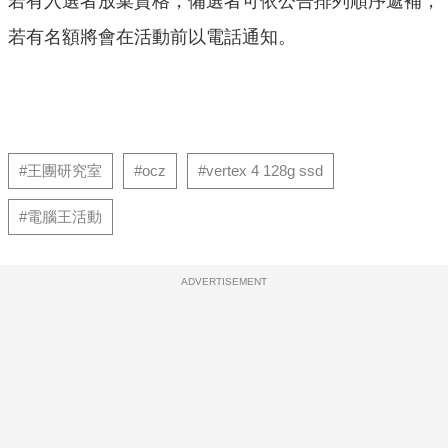
若有入選者放棄資格，備選者可依公告排列順序遞補，
若有名額將會在活動前以電話通知。
#王團研究室
#ocz
#vertex 4 128g ssd
#電腦王活動
ADVERTISEMENT