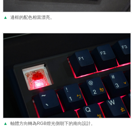
▲
邊框的配色相當漂亮。
▲
軸體方向轉為RGB燈光側朝下的南向設計。