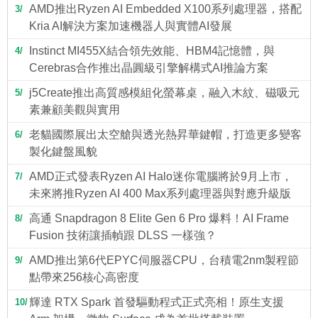
AMD推出Ryzen AI Embedded X100系列處理器，搭配
3
Kria AI解決方案加速機器人與實體AI發展
Instinct MI455X結合領先效能、HBM4記憶體，與
4
Cerebras合作推出晶圓級引擎解構式AI推論方案
j5Create推出高質感模組化螢幕桌，融入木紋、磁吸元
5
素兼顧美觀與實用
老貓國際展出太空艙與透光熱昇華鍵帽，打造更多變客
6
製化鍵盤風貌
AMD正式發表Ryzen AI Halo迷你電腦將於9月上市，
7
未來將推Ryzen AI 400 Max系列處理器與對應升級版
高通 Snapdragon 8 Elite Gen 6 Pro 爆料！AI Frame
8
Fusion 技術讓插幀跟 DLSS 一樣強？
AMD推出第6代EPYC伺服器CPU，台積電2nm製程節
9
點帶來256核心高密度
輝達 RTX Spark 首發驅動程式正式亮相！原生支援
10