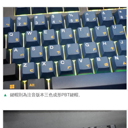
▲
鍵帽則為注音版本三色成形PBT鍵帽。