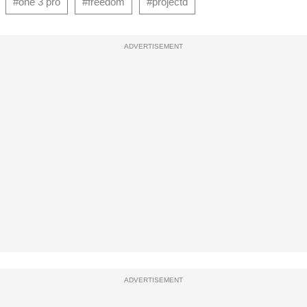
#one 3 pro
#freedom
#projectd
ADVERTISEMENT
ADVERTISEMENT