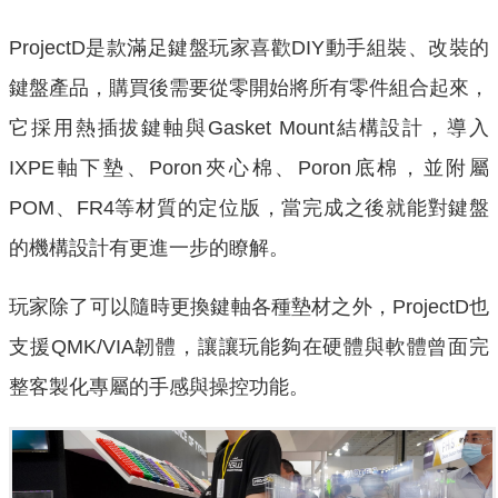
ProjectD是款滿足鍵盤玩家喜歡DIY動手組裝、改裝的
鍵盤產品，購買後需要從零開始將所有零件組合起來，
它採用熱插拔鍵軸與Gasket Mount結構設計，導入
IXPE軸下墊、Poron夾心棉、Poron底棉，並附屬
POM、FR4等材質的定位版，當完成之後就能對鍵盤
的機構設計有更進一步的瞭解。
玩家除了可以隨時更換鍵軸各種墊材之外，ProjectD也
支援QMK/VIA韌體，讓讓玩能夠在硬體與軟體曾面完
整客製化專屬的手感與操控功能。