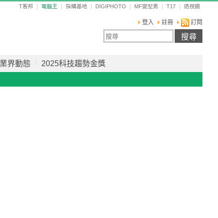
T客邦
電腦王
採購基地
DIGIPHOTO
MF變型男
T17
透視鏡
登入
註冊
訂閱
業界動態
2025科技趨勢金獎