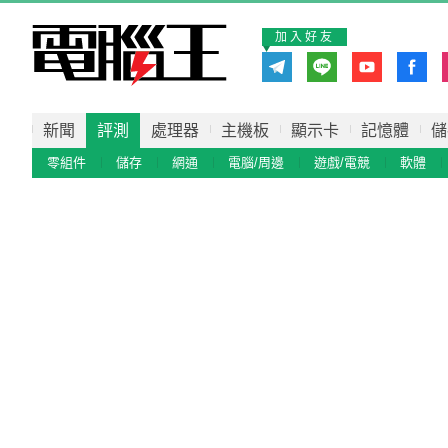
加入好友
新聞
評測
處理器
主機板
顯示卡
記憶體
儲
零組件
儲存
網通
電腦/周邊
遊戲/電競
軟體