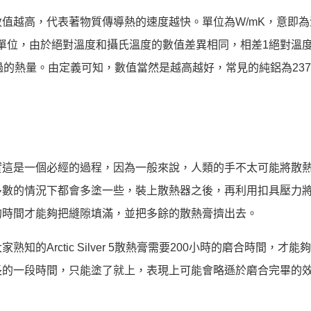
值越高，代表著物質傳導熱的速度越快。單位為W/mK，意即為
度單位，由於絕對溫度和攝氏溫度的數值差異相同，相差1絕對溫
的熱量。由定義可知，數值當然是越高越好，常見的純鋁為237W
實這是一個必經的過程，因為一般來說，人類的手不太可能將散
多數的情況下都會多塗一些，裝上散熱器之後，再利用扣具壓力
的時間才能夠把縫隙填滿，並把多餘的散熱膏擠出去。
Arctic Silver 5散熱膏需要200小時的磨合時間，才能
長的一段時間，只能塗了就上，表現上可能會略遜於磨合完畢的