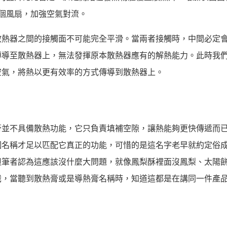
個風扇，加強空氣對流。
散熱器之間的接觸面不可能完全平滑。當兩者接觸時，中間必定
傳導至散熱器上，無法發揮原本散熱器應有的解熱能力。此時我
空氣，將熱以更有效率的方式傳導到散熱器上。
膏並不具備散熱功能，它只負責填補空隙，讓熱能夠更快傳遞而
個名稱才足以匹配它真正的功能，可惜的是這名字老早就約定俗
但筆者認為這應該沒什麼大問題，就像鳳梨酥裡面沒鳳梨、太陽
識，當聽到散熱膏或是導熱膏名稱時，知道這都是在講同一件產