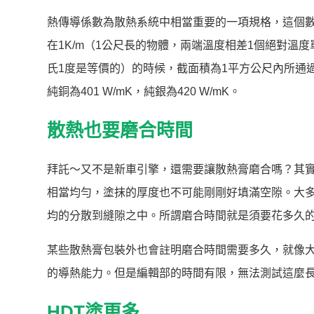
熱傳導係數為散熱系統中相當重要的一項規格，這個數
在1K/m（1公尺長的物體，兩端溫度相差1個絕對溫
氏1度是等價的）的時候，截面積為1平方公尺內所通過
純銅為401 W/mK，純銀為420 W/mK。
散熱也要磨合時間
拜託～又不是新車引擎，還需要讓散熱膏磨合嗎？其
相當均勻，塗抹的厚度也不可能剛剛好填滿空隙。大
均的分散到縫隙之中。所謂磨合時間就是須要花多久
某些散熱膏包裝外也會註明磨合時間需要多久，就像大家熟知的
的導熱能力。但是編輯部的時間有限，無法測試這麼
HDT塗更多