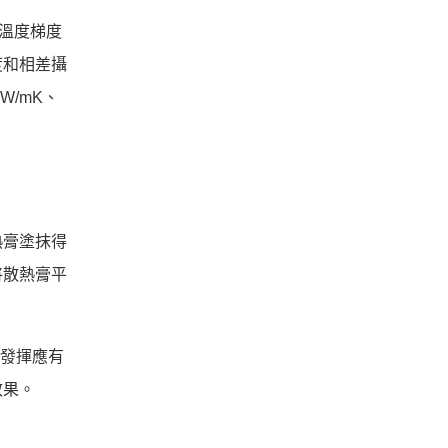
溫度梯度
度和相差攝
/mK、
熱膏塗抹得
將散熱膏平
夠發揮應有
效果。