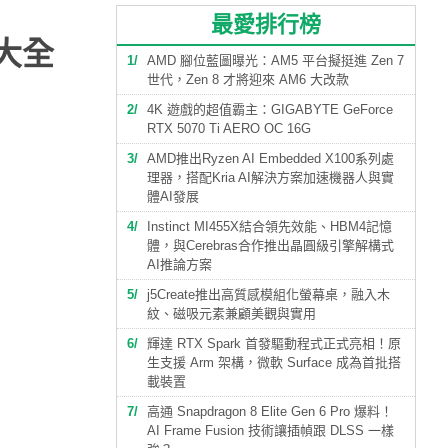
最愛排行榜
大全
1
AMD 腳位藍圖曝光：AM5 平台擬挺進 Zen 7
世代，Zen 8 才將迎來 AM6 大改款
2
4K 遊戲的超值霸主：GIGABYTE GeForce
RTX 5070 Ti AERO OC 16G
3
AMD推出Ryzen AI Embedded X100系列處
理器，搭配Kria AI解決方案加速機器人與實
體AI發展
4
Instinct MI455X結合領先效能、HBM4記憶
體，與Cerebras合作推出晶圓級引擎解構式
AI推論方案
5
j5Create推出高質感模組化螢幕桌，融入木
紋、磁吸元素兼顧美觀與實用
6
輝達 RTX Spark 首發驅動程式正式亮相！原
生支援 Arm 架構，微軟 Surface 成為首批搭
載裝置
7
高通 Snapdragon 8 Elite Gen 6 Pro 爆料！
AI Frame Fusion 技術讓插幀跟 DLSS 一樣