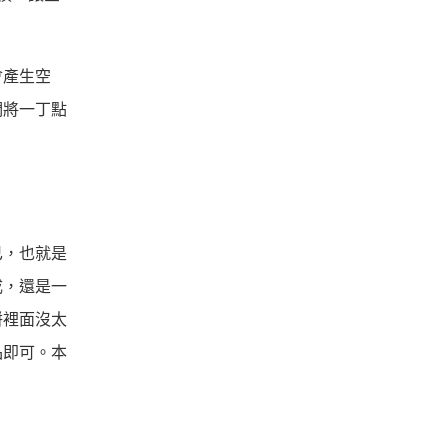
會產生空
們將一丁點
已，也就是
成，還是一
餅裡面沒太
品即可。本