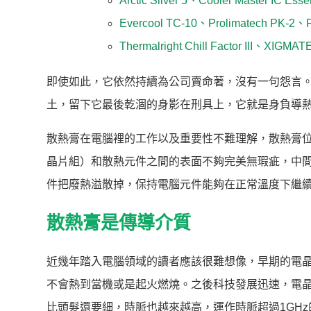
Arctic Silver 5、Cooler Master IC Esse
Evercool TC-10、Prolimatech PK-2、P
Thermalright Chill Factor III、XIGMAT
即使如此，它依然持續為公司賣命著，沒有一句怨言
土，留下它最後乾涸的身影在刑具上，它就是身負導
散熱膏在電腦裡的工作以及重要性不難理解，散熱膏位
晶片組）和散熱元件之間的表面不夠完美無瑕疵，中
件把廢熱溢散掉，保持電腦元件能夠在正常溫度下繼
散熱膏是傳導介質
近幾年踏入電腦領域的讀者應該很難想像，早期的電
不會熱到當機或是起火燃燒。之後科技發展迅速，電
比頭髮還要細，時脈也越來越高，運作時脈超過1GH