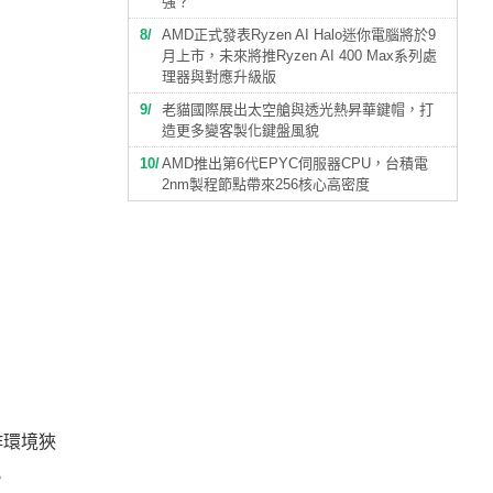
強？
8
AMD正式發表Ryzen AI Halo迷你電腦將於9
月上市，未來將推Ryzen AI 400 Max系列處
理器與對應升級版
9
老貓國際展出太空艙與透光熱昇華鍵帽，打
造更多變客製化鍵盤風貌
10
AMD推出第6代EPYC伺服器CPU，台積電
2nm製程節點帶來256核心高密度
作環境狹
。