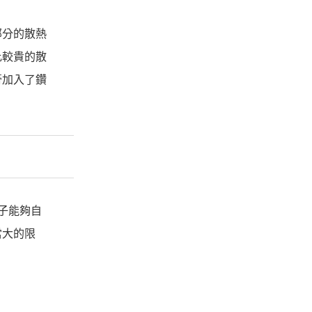
部分的散熱
比較貴的散
膏加入了鑽
子能夠自
當大的限