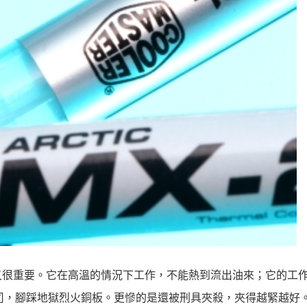
又很重要。它在高溫的情況下工作，不能熱到流出油來；它的工
司，腳踩地獄烈火銅板。更慘的是還被刑具夾殺，夾得越緊越好