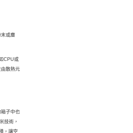
粉末或塵
如CPU或
交由散熱元
的箱子中也
奈米技術，
積，讓空