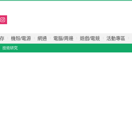
存
機殼/電源
網通
電腦/周邊
遊戲/電競
活動專區
技術研究