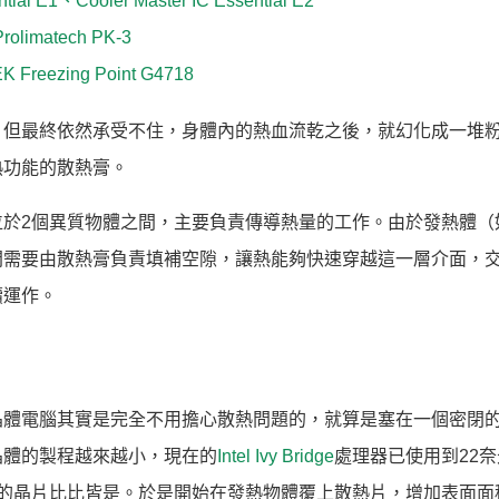
ntial E1、Cooler Master IC Essential E2
rolimatech PK-3
EK Freezing Point G4718
。但最終依然承受不住，身體內的熱血流乾之後，就幻化成一堆
熱功能的散熱膏。
於2個異質物體之間，主要負責傳導熱量的工作。由於發熱體（
間需要由散熱膏負責填補空隙，讓熱能夠快速穿越這一層介面，
續運作。
晶體電腦其實是完全不用擔心散熱問題的，就算是塞在一個密閉
晶體的製程越來越小，現在的
Intel
Ivy Bridge
處理器已使用到22
z的晶片比比皆是。於是開始在發熱物體覆上散熱片，增加表面面