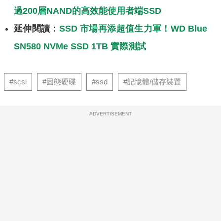
過200層NAND的高效能使用者端SSD
延伸閱讀：
SSD 市場再添超值生力軍！WD Blue
SN580 NVMe SSD 1TB 實際測試
#scsi
#固態硬碟
#ssd
#記憶體/儲存裝置
ADVERTISEMENT