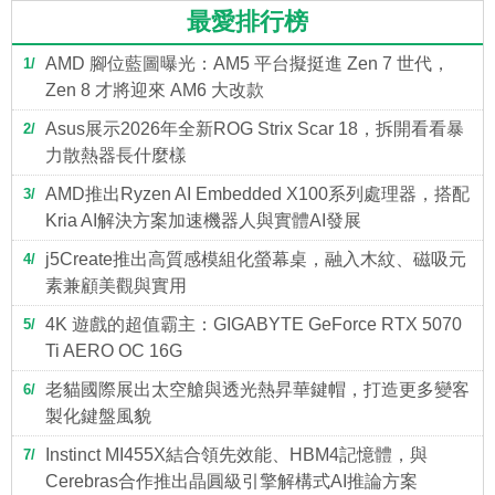
最愛排行榜
AMD 腳位藍圖曝光：AM5 平台擬挺進 Zen 7 世代，
1
Zen 8 才將迎來 AM6 大改款
Asus展示2026年全新ROG Strix Scar 18，拆開看看暴
2
力散熱器長什麼樣
AMD推出Ryzen AI Embedded X100系列處理器，搭配
3
Kria AI解決方案加速機器人與實體AI發展
j5Create推出高質感模組化螢幕桌，融入木紋、磁吸元
4
素兼顧美觀與實用
4K 遊戲的超值霸主：GIGABYTE GeForce RTX 5070
5
Ti AERO OC 16G
老貓國際展出太空艙與透光熱昇華鍵帽，打造更多變客
6
製化鍵盤風貌
Instinct MI455X結合領先效能、HBM4記憶體，與
7
Cerebras合作推出晶圓級引擎解構式AI推論方案