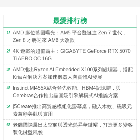
最愛排行榜
AMD 腳位藍圖曝光：AM5 平台擬挺進 Zen 7 世代，
1
Zen 8 才將迎來 AM6 大改款
4K 遊戲的超值霸主：GIGABYTE GeForce RTX 5070
2
Ti AERO OC 16G
AMD推出Ryzen AI Embedded X100系列處理器，搭配
3
Kria AI解決方案加速機器人與實體AI發展
Instinct MI455X結合領先效能、HBM4記憶體，與
4
Cerebras合作推出晶圓級引擎解構式AI推論方案
j5Create推出高質感模組化螢幕桌，融入木紋、磁吸元
5
素兼顧美觀與實用
老貓國際展出太空艙與透光熱昇華鍵帽，打造更多變客
6
製化鍵盤風貌