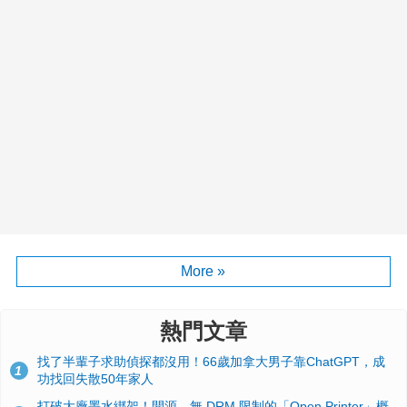
More »
熱門文章
找了半輩子求助偵探都沒用！66歲加拿大男子靠ChatGPT，成
1
功找回失散50年家人
打破大廠墨水綁架！開源、無 DRM 限制的「Open Printer」概