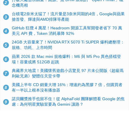
2
念機亮相
台積電2奈米太猛了！流片量是3奈米同期的4倍，Google與蘋果
3
搶首發、輝達與AMD排隊等產能
GitHub 狂攬 4 萬星！Headroom 開源工具幫開發者省下 70 萬
4
美元 API 費，Token 消耗暴降 92%
24GB 大容量來了！NVIDIA RTX 5070 Ti SUPER 爆料總整理：
5
規格、功耗、上市時間
蘋果 2026 款 Mac mini 規格爆料：M6 與 M5 Pro 異色搭檔登
6
場！容量或將 512GB 起跳
典藏界大地震！美國懷舊遊戲小店驚見 97 片未公開版《超級瑪
7
利歐兄弟》變體任天堂卡帶
美國上半年 CD 銷量大增 16%：增速約為黑膠 7 倍，但購買者
8
有一半以上根本沒有播放器
諾貝爾獎推手也留不住！從 AlphaFold 團隊解體看 Google 的焦
9
慮：為何明星實驗室要為 Gemini 讓路？
用AI省下4小時竟被塞更多工作！過來人曝光：為什麼優秀員工
10
不再跟你分享怎麼使用AI