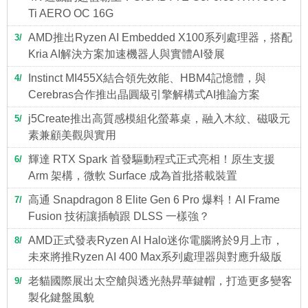
Ti AERO OC 16G
AMD推出Ryzen AI Embedded X100系列處理器，搭配
3
Kria AI解決方案加速機器人與實體AI發展
Instinct MI455X結合領先效能、HBM4記憶體，與
4
Cerebras合作推出晶圓級引擎解構式AI推論方案
j5Create推出高質感模組化螢幕桌，融入木紋、磁吸元
5
素兼顧美觀與實用
輝達 RTX Spark 首發驅動程式正式亮相！原生支援
6
Arm 架構，微軟 Surface 成為首批搭載裝置
高通 Snapdragon 8 Elite Gen 6 Pro 爆料！AI Frame
7
Fusion 技術讓插幀跟 DLSS 一樣強？
AMD正式發表Ryzen AI Halo迷你電腦將於9月上市，
8
未來將推Ryzen AI 400 Max系列處理器與對應升級版
老貓國際展出太空艙與透光熱昇華鍵帽，打造更多變客
9
製化鍵盤風貌