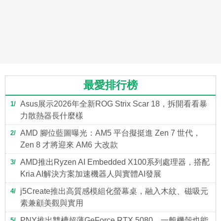
最愛排行榜
Asus展示2026年全新ROG Strix Scar 18，拆開看看暴
1
力散熱器長什麼樣
AMD 腳位藍圖曝光：AM5 平台擬挺進 Zen 7 世代，
2
Zen 8 才將迎來 AM6 大改款
AMD推出Ryzen AI Embedded X100系列處理器，搭配
3
Kria AI解決方案加速機器人與實體AI發展
j5Create推出高質感模組化螢幕桌，融入木紋、磁吸元
4
素兼顧美觀與實用
PNY推出雙槽超薄GeForce RTX 5080，一般機殼也能
5