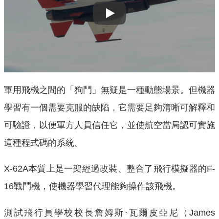
Play
軍用飛機之間的「狗鬥」無疑是一種動態場景。但機器
學習有一個需要克服的缺陷，它需要足夠清晰可解釋和
可驗證，以便軍方人員信任它，並使航空當局認可實施
這種程式碼的系統。
X-62A本質上是一架經過改裝、整合了飛行模擬器的F-
16戰鬥機，使機器學習代理能夠操作該飛機。
測試飛行員學校校長詹姆斯·瓦爾皮亞尼（James