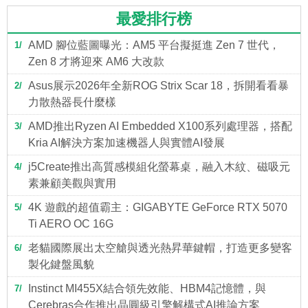
最愛排行榜
AMD 腳位藍圖曝光：AM5 平台擬挺進 Zen 7 世代，
1
Zen 8 才將迎來 AM6 大改款
Asus展示2026年全新ROG Strix Scar 18，拆開看看暴
2
力散熱器長什麼樣
AMD推出Ryzen AI Embedded X100系列處理器，搭配
3
Kria AI解決方案加速機器人與實體AI發展
j5Create推出高質感模組化螢幕桌，融入木紋、磁吸元
4
素兼顧美觀與實用
4K 遊戲的超值霸主：GIGABYTE GeForce RTX 5070
5
Ti AERO OC 16G
老貓國際展出太空艙與透光熱昇華鍵帽，打造更多變客
6
製化鍵盤風貌
Instinct MI455X結合領先效能、HBM4記憶體，與
7
Cerebras合作推出晶圓級引擎解構式AI推論方案