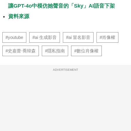
讓GPT-4o中模仿她聲音的「Sky」AI語音下架
資料來源
#youtube
#ai 生成影音
#ai 冒名影音
#肖像權
#史嘉蕾·喬韓森
#隱私指南
#數位肖像權
ADVERTISEMENT