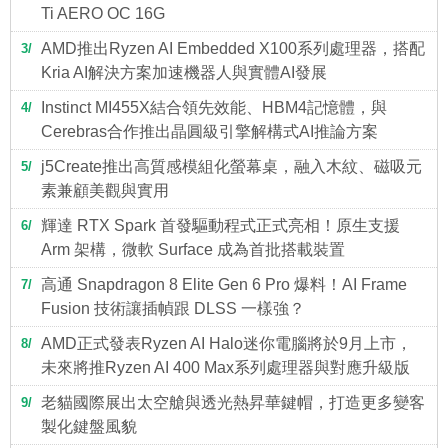
Ti AERO OC 16G
AMD推出Ryzen AI Embedded X100系列處理器，搭配
3
Kria AI解決方案加速機器人與實體AI發展
Instinct MI455X結合領先效能、HBM4記憶體，與
4
Cerebras合作推出晶圓級引擎解構式AI推論方案
j5Create推出高質感模組化螢幕桌，融入木紋、磁吸元
5
素兼顧美觀與實用
輝達 RTX Spark 首發驅動程式正式亮相！原生支援
6
Arm 架構，微軟 Surface 成為首批搭載裝置
高通 Snapdragon 8 Elite Gen 6 Pro 爆料！AI Frame
7
Fusion 技術讓插幀跟 DLSS 一樣強？
AMD正式發表Ryzen AI Halo迷你電腦將於9月上市，
8
未來將推Ryzen AI 400 Max系列處理器與對應升級版
老貓國際展出太空艙與透光熱昇華鍵帽，打造更多變客
9
製化鍵盤風貌