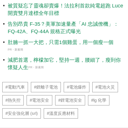
被質疑忘了靈魂卻賣爆！法拉利首款純電超跑 Luce
開賣雙月達標全年目標
告別昂貴 F-35？美軍加速量產「AI 忠誠僚機」：
FQ-42A、FQ-44A 規格正式曝光
肚腩一抓一大把，只需1個雞蛋，用一個瘦一個
PR・新素簡
減肥首選，檸檬加它，堅持一週，腰細了，瘦到你
懷疑人生
PR・新素簡
#電動汽車
#鋰離子電池
#電池爆炸
#電池火災
#熱失控
#電池安全
#鋰電池安全
#lg 化學
#安全強化層 (srl)
#溫度反應材料