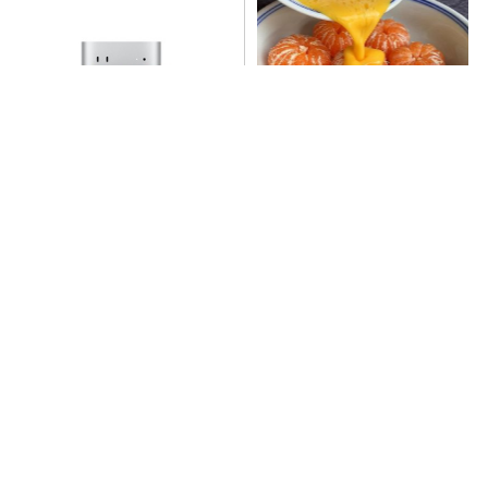
蘋果 2026 款 Mac mini 規格爆
超神減肥神器！橘子不要直接
料：M6 與 M5 Pro 異色搭檔登
吃，加點這個！體重天天下降
場！容量或將 512GB 起跳
PR（新素簡）
009829掌握AI關鍵 大華韓國KOSPI 50今強勢開募
PR（大華銀全能行銷方案）
立即諮詢HPV！是對自己健康最好的投資，把握現在
不嫌晚！
PR（台灣癌症基金會）
記憶體漲太兇連老闆都怕了？SK海力士竟然認了價