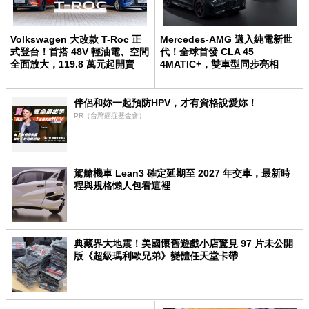
Volkswagen 大改款 T-Roc 正
Mercedes-AMG 邁入純電新世
式登台！首搭 48V 輕油電、空間
代！全球首發 CLA 45
全面放大，119.8 萬元起開賣
4MATIC+，雙車型同步亮相
伴侶和妳一起預防HPV，才有資格說愛妳！
PR（台灣癌症基金會）
駕艙機車 Lean3 確定延期至 2027 年交車，最新時
程與規格懶人包看這裡
典藏界大地震！美國懷舊遊戲小店驚見 97 片未公開
版《超級瑪利歐兄弟》變體任天堂卡帶