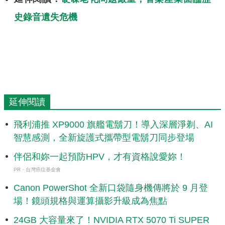
史錄音遺失危機
延伸閱讀
飛利浦推 XP9000 旗艦電鬍刀！導入深層淨剃、AI
智慧感測，全新旋護式攜帶型電鬍刀同步登場
伴侶和妳一起預防HPV，才有資格說愛妳！
PR・台灣癌症基金會
Canon PowerShot 全新口袋隨身機傳將於 9 月登
場！鏡頭規格與運算攝影升級成為焦點
24GB 大容量來了！NVIDIA RTX 5070 Ti SUPER