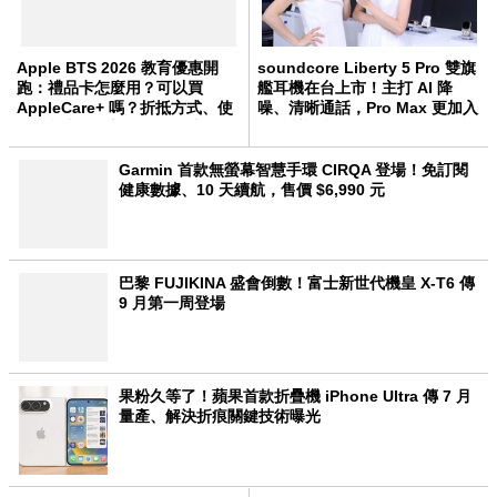
Apple BTS 2026 教育優惠開
soundcore Liberty 5 Pro 雙旗
跑：禮品卡怎麼用？可以買
艦耳機在台上市！主打 AI 降
AppleCare+ 嗎？折抵方式、使
噪、清晰通話，Pro Max 更加入
用限制與 10 大 QA 一次看
AI 會議筆記
Garmin 首款無螢幕智慧手環 CIRQA 登場！免訂閱
健康數據、10 天續航，售價 $6,990 元
巴黎 FUJIKINA 盛會倒數！富士新世代機皇 X-T6 傳
9 月第一周登場
果粉久等了！蘋果首款折疊機 iPhone Ultra 傳 7 月
量產、解決折痕關鍵技術曝光