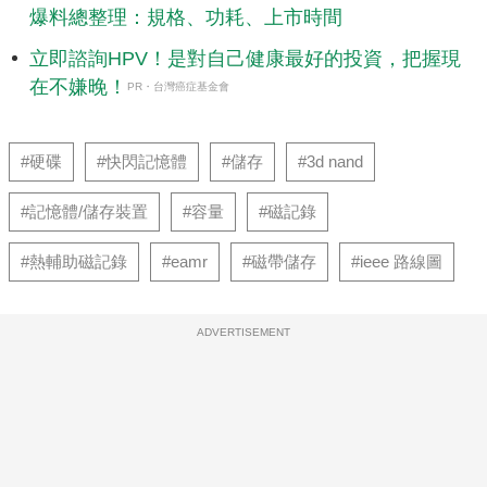
爆料總整理：規格、功耗、上市時間
立即諮詢HPV！是對自己健康最好的投資，把握現
在不嫌晚！
PR・台灣癌症基金會
#硬碟
#快閃記憶體
#儲存
#3d nand
#記憶體/儲存裝置
#容量
#磁記錄
#熱輔助磁記錄
#eamr
#磁帶儲存
#ieee 路線圖
ADVERTISEMENT