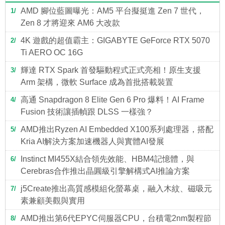
AMD 腳位藍圖曝光：AM5 平台擬挺進 Zen 7 世代，
1
Zen 8 才將迎來 AM6 大改款
4K 遊戲的超值霸主：GIGABYTE GeForce RTX 5070
2
Ti AERO OC 16G
輝達 RTX Spark 首發驅動程式正式亮相！原生支援
3
Arm 架構，微軟 Surface 成為首批搭載裝置
高通 Snapdragon 8 Elite Gen 6 Pro 爆料！AI Frame
4
Fusion 技術讓插幀跟 DLSS 一樣強？
AMD推出Ryzen AI Embedded X100系列處理器，搭配
5
Kria AI解決方案加速機器人與實體AI發展
Instinct MI455X結合領先效能、HBM4記憶體，與
6
Cerebras合作推出晶圓級引擎解構式AI推論方案
j5Create推出高質感模組化螢幕桌，融入木紋、磁吸元
7
素兼顧美觀與實用
AMD推出第6代EPYC伺服器CPU，台積電2nm製程節
8