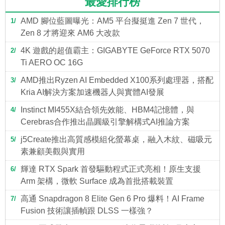
最愛排行榜
AMD 腳位藍圖曝光：AM5 平台擬挺進 Zen 7 世代，
1
Zen 8 才將迎來 AM6 大改款
4K 遊戲的超值霸主：GIGABYTE GeForce RTX 5070
2
Ti AERO OC 16G
AMD推出Ryzen AI Embedded X100系列處理器，搭配
3
Kria AI解決方案加速機器人與實體AI發展
Instinct MI455X結合領先效能、HBM4記憶體，與
4
Cerebras合作推出晶圓級引擎解構式AI推論方案
j5Create推出高質感模組化螢幕桌，融入木紋、磁吸元
5
素兼顧美觀與實用
輝達 RTX Spark 首發驅動程式正式亮相！原生支援
6
Arm 架構，微軟 Surface 成為首批搭載裝置
高通 Snapdragon 8 Elite Gen 6 Pro 爆料！AI Frame
7
Fusion 技術讓插幀跟 DLSS 一樣強？