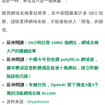
急於一時，畢竟這只是一個興趣。」
購買網域名稱看似簡單，其中卻隱藏著許多 SEO 陷
阱。謹慎選擇網域名稱，才能避免掉入「鬧鬼」的困
境。
延伸閱讀：
24小時註冊 14962 個網址，網域名稱
大戶的賺錢故事
延伸閱讀：
中國今年初收購 polyfill.io 網域後，
腳本變成惡意軟體感染超過十萬網站，請立即刪
除該程式碼！
延伸閱讀：
有錢任性，OpenAI 買下價值3億3千
萬的頂級網域名稱 AI.com
資料來源：
bryanbraun