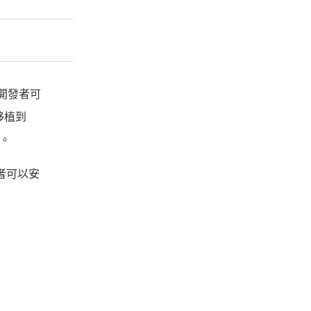
讓開發者可
移植到
度。
者可以安