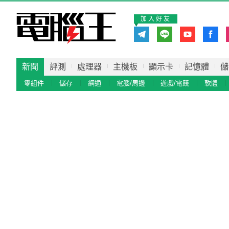
加入好友
新聞
評測
處理器
主機板
顯示卡
記憶體
儲
零組件
儲存
網通
電腦/周邊
遊戲/電競
軟體