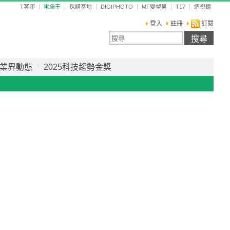
T客邦
電腦王
採購基地
DIGIPHOTO
MF變型男
T17
透視鏡
登入
註冊
訂閱
業界動態
2025科技趨勢金獎