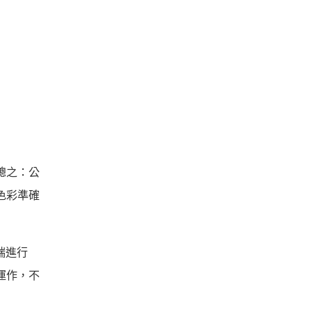
。總之：公
與色彩準確
端進行
常運作，不