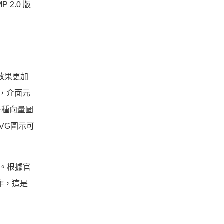
 2.0 版
效果更加
幕，介面元
一種向量圖
VG圖示可
擇。根據官
工作，這是