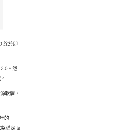
.0 終於即
.0。然
試。
開源軟體，
 年的
的完整穩定版