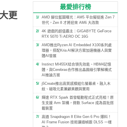
最愛排行榜
重大更
1
AMD 腳位藍圖曝光：AM5 平台擬挺進 Zen 7
世代，Zen 8 才將迎來 AM6 大改款
2
4K 遊戲的超值霸主：GIGABYTE GeForce
RTX 5070 Ti AERO OC 16G
3
AMD推出Ryzen AI Embedded X100系列處
理器，搭配Kria AI解決方案加速機器人與實
體AI發展
4
Instinct MI455X結合領先效能、HBM4記憶
體，與Cerebras合作推出晶圓級引擎解構式
AI推論方案
5
j5Create推出高質感模組化螢幕桌，融入木
紋、磁吸元素兼顧美觀與實用
6
輝達 RTX Spark 首發驅動程式正式亮相！原
生支援 Arm 架構，微軟 Surface 成為首批搭
載裝置
7
高通 Snapdragon 8 Elite Gen 6 Pro 爆料！
AI Frame Fusion 技術讓插幀跟 DLSS 一樣