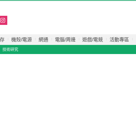
存
機殼/電源
網通
電腦/周邊
遊戲/電競
活動專區
技術研究