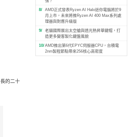
強？
8
AMD正式發表Ryzen AI Halo迷你電腦將於9
月上市，未來將推Ryzen AI 400 Max系列處
理器與對應升級版
9
老貓國際展出太空艙與透光熱昇華鍵帽，打
造更多變客製化鍵盤風貌
10
AMD推出第6代EPYC伺服器CPU，台積電
2nm製程節點帶來256核心高密度
了漫長的二十