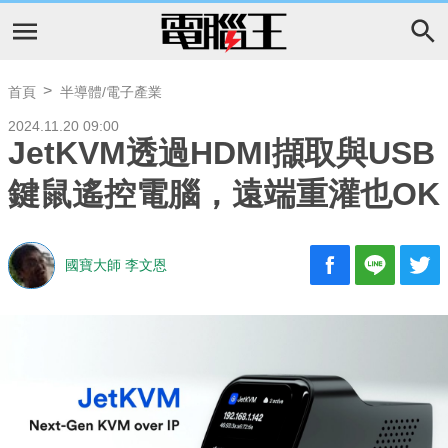
首頁
半導體/電子產業
2024.11.20 09:00
JetKVM透過HDMI擷取與USB
鍵鼠遙控電腦，遠端重灌也OK
國寶大師 李文恩