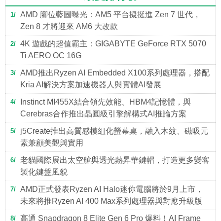
AMD 腳位藍圖曝光：AM5 平台擬挺進 Zen 7 世代，
1
Zen 8 才將迎來 AM6 大改款
4K 遊戲的超值霸主：GIGABYTE GeForce RTX 5070
2
Ti AERO OC 16G
AMD推出Ryzen AI Embedded X100系列處理器，搭配
3
Kria AI解決方案加速機器人與實體AI發展
Instinct MI455X結合領先效能、HBM4記憶體，與
4
Cerebras合作推出晶圓級引擎解構式AI推論方案
j5Create推出高質感模組化螢幕桌，融入木紋、磁吸元
5
素兼顧美觀與實用
老貓國際展出太空艙與透光熱昇華鍵帽，打造更多變客
6
製化鍵盤風貌
AMD正式發表Ryzen AI Halo迷你電腦將於9月上市，
7
未來將推Ryzen AI 400 Max系列處理器與對應升級版
高通 Snapdragon 8 Elite Gen 6 Pro 爆料！AI Frame
8