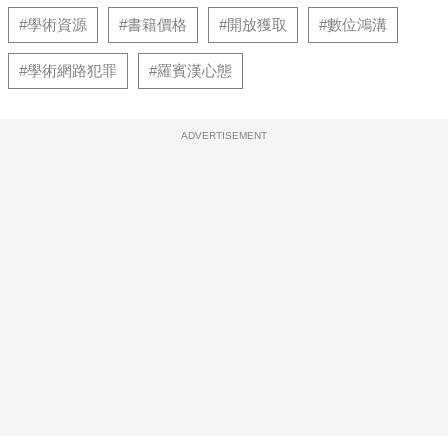
#學術資源
#書籍價格
#開放獲取
#數位鴻溝
#學術網路犯罪
#羅賓漢心態
ADVERTISEMENT