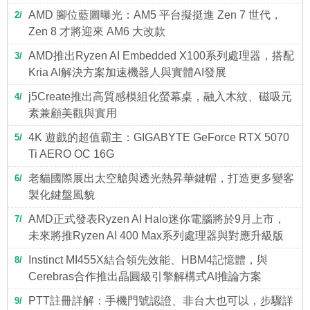
AMD 腳位藍圖曝光：AM5 平台擬挺進 Zen 7 世代，
2
Zen 8 才將迎來 AM6 大改款
AMD推出Ryzen AI Embedded X100系列處理器，搭配
3
Kria AI解決方案加速機器人與實體AI發展
j5Create推出高質感模組化螢幕桌，融入木紋、磁吸元
4
素兼顧美觀與實用
4K 遊戲的超值霸主：GIGABYTE GeForce RTX 5070
5
Ti AERO OC 16G
老貓國際展出太空艙與透光熱昇華鍵帽，打造更多變客
6
製化鍵盤風貌
AMD正式發表Ryzen AI Halo迷你電腦將於9月上市，
7
未來將推Ryzen AI 400 Max系列處理器與對應升級版
Instinct MI455X結合領先效能、HBM4記憶體，與
8
Cerebras合作推出晶圓級引擎解構式AI推論方案
PTT註冊詳解：手機門號認證、非台大也可以，步驟詳
9