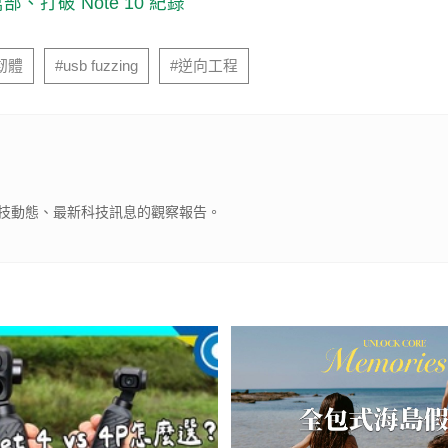
部、打破 Note 10 紀錄
韌體
#usb fuzzing
#逆向工程
技動態、最新科技訊息的觀察報告。