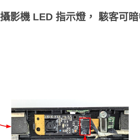
影機 LED 指示燈， 駭客可