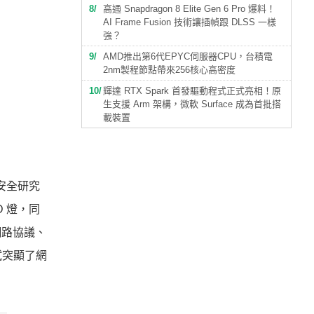
8
高通 Snapdragon 8 Elite Gen 6 Pro 爆料！
AI Frame Fusion 技術讓插幀跟 DLSS 一樣
強？
9
AMD推出第6代EPYC伺服器CPU，台積電
2nm製程節點帶來256核心高密度
10
輝達 RTX Spark 首發驅動程式正式亮相！原
生支援 Arm 架構，微軟 Surface 成為首批搭
載裝置
安全研究
D 燈，同
試網路協議、
試突顯了網