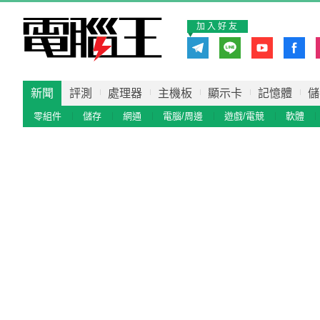
加入好友
新聞
評測
處理器
主機板
顯示卡
記憶體
儲
零組件
儲存
網通
電腦/周邊
遊戲/電競
軟體