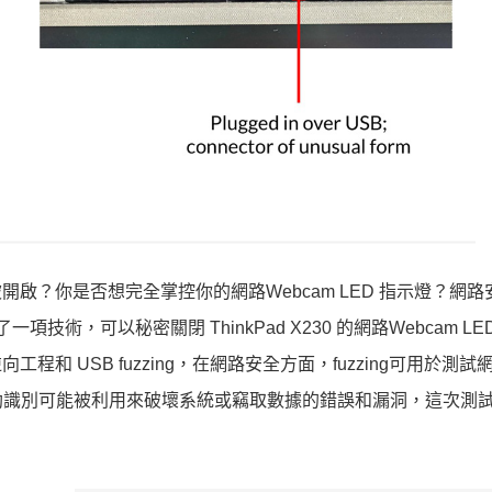
開啟？你是否想完全掌控你的網路Webcam LED 指示燈？網路
了一項技術，可以秘密關閉 ThinkPad X230 的網路Webcam LE
程和 USB fuzzing，在網路安全方面，fuzzing可用於測
助識別可能被利用來破壞系統或竊取數據的錯誤和漏洞，這次測