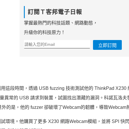
訂閱Ｔ客邦電子日報
掌握最熱門的科技話題、網路動態，
升級你的科技原力！
立即訂閱
透過 USB fuzzing 技術測試他的 ThinkPad X230
由發送大量異常的 USB 請求到裝置，試圖找出潛藏的漏洞。科諾瓦洛
意外的是，他的 fuzzer 卻破壞了Webcam的韌體，導致Webca
。他購買了更多 X230 網路Webcam模組，並將 SPI 快