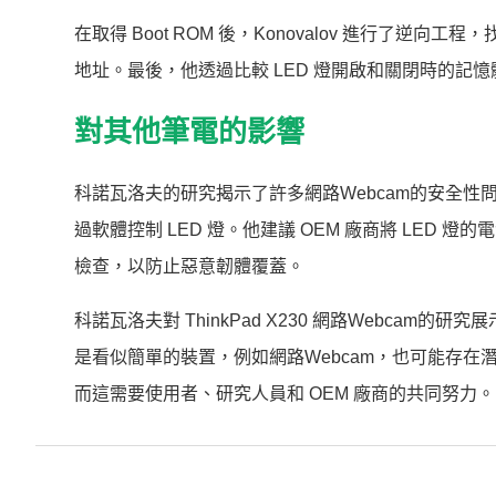
在取得 Boot ROM 後，Konovalov 進行了逆向工
地址。最後，他透過比較 LED 燈開啟和關閉時的記憶
對其他筆電的影響
科諾瓦洛夫的研究揭示了許多網路Webcam的安全性
過軟體控制 LED 燈。他建議 OEM 廠商將 LE
檢查，以防止惡意韌體覆蓋。
科諾瓦洛夫對 ThinkPad X230 網路Webcam的
是看似簡單的裝置，例如網路Webcam，也可能存
而這需要使用者、研究人員和 OEM 廠商的共同努力。