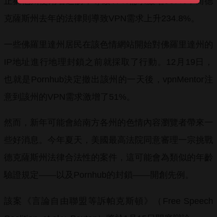
止猶他州使用者造訪，導致VPN需求激增967%，而德
克薩斯州去年的法律則導致VPN需求上升234.8%。
一些佛羅里達州居民在該色情網站開始對佛羅里達州的
IP地址進行地理封鎖之前就採取了行動。12月19日，
也就是Pornhub決定撤出該州的一天後，vpnMentor注
意到該州的VPN需求激增了51%。
然而，新年可能會給南方各州的色情內容瀏覽者帶來一
些好消息。今年夏天，美國最高法院同意審理一宗挑戰
德克薩斯州法律合法性的案件，這可能會為類似的年齡
驗證規定——以及Pornhub的封鎖——開創先例。
該案《言論自由聯盟等訴帕克斯頓》（Free Speech