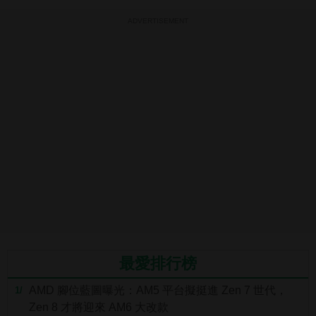
ADVERTISEMENT
最愛排行榜
AMD 腳位藍圖曝光：AM5 平台擬挺進 Zen 7 世代，
1
Zen 8 才將迎來 AM6 大改款