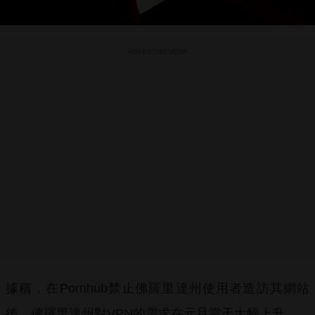
ADVERTISEMENT
據稱，在Pornhub禁止佛羅里達州使用者造訪其網站
後，佛羅里達州對VPN的需求在元旦當天大幅上升。