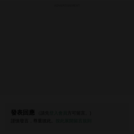
ADVERTISEMENT
發表回應
（請先
登入會員
方可留言。)
謹慎發言，尊重彼此。
按此展開留言規則