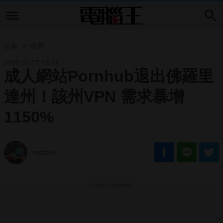
首頁
趨勢
2025.01.07 13:00
成人網站Pornhub退出佛羅里
達州！該州VPN 需求暴增
1150%
netizen
ADVERTISEMENT