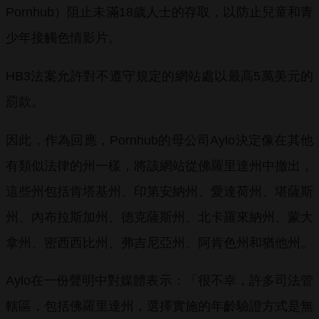
Pornhub）阻止未滿18歲人士的存取，以防止兒童和青
少年接觸色情影片。
HB3法案允許對不遵守規定的網站處以最高5萬美元的
罰款。
因此，作為回應，Pornhub的母公司Aylo決定像在其他
有類似法律的州一樣，將該網站從佛羅里達州中撤出，
這些州包括肯塔基州、印第安納州、愛達荷州、堪薩斯
州、內布拉斯加州、德克薩斯州、北卡羅來納州、蒙大
拿州、密西西比州、弗吉尼亞州、阿肯色州和猶他州。
Aylo在一份聲明中對媒體表示：「很不幸，許多司法管
轄區，包括佛羅里達州，選擇實施的年齡驗證方式是無