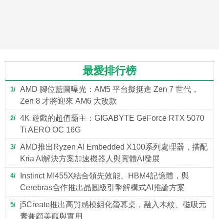
最愛排行榜
AMD 腳位藍圖曝光：AM5 平台擬挺進 Zen 7 世代，
1
Zen 8 才將迎來 AM6 大改款
4K 遊戲的超值霸主：GIGABYTE GeForce RTX 5070
2
Ti AERO OC 16G
AMD推出Ryzen AI Embedded X100系列處理器，搭配
3
Kria AI解決方案加速機器人與實體AI發展
Instinct MI455X結合領先效能、HBM4記憶體，與
4
Cerebras合作推出晶圓級引擎解構式AI推論方案
j5Create推出高質感模組化螢幕桌，融入木紋、磁吸元
5
素兼顧美觀與實用