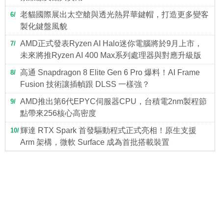
老貓國際展出太空艙與透光熱昇華鍵帽，打造更多變客
6
製化鍵盤風貌
AMD正式發表Ryzen AI Halo迷你電腦將於9月上市，
7
未來將推Ryzen AI 400 Max系列處理器與對應升級版
高通 Snapdragon 8 Elite Gen 6 Pro 爆料！AI Frame
8
Fusion 技術讓插幀跟 DLSS 一樣強？
AMD推出第6代EPYC伺服器CPU，台積電2nm製程節
9
點帶來256核心高密度
輝達 RTX Spark 首發驅動程式正式亮相！原生支援
10
Arm 架構，微軟 Surface 成為首批搭載裝置