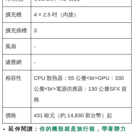
擴充槽
4 × 2.5 吋（內接）
擴充插槽
3
風扇
-
濾塵網
-
相容性
CPU 散熱器：55 公釐<br>GPU：330
公釐<br>電源供應器：130 公釐SFX 規
格
價格
431 歐元（約 14,830 新台幣）起
延伸閱讀：
你的機殼就是旅行箱，帶著聯力