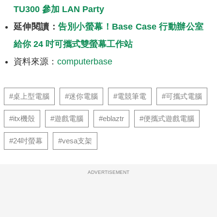
TU300 參加 LAN Party
延伸閱讀：
告別小螢幕！Base Case 行動辦公室
給你 24 吋可攜式雙螢幕工作站
資料來源：
computerbase
#桌上型電腦
#迷你電腦
#電競筆電
#可攜式電腦
#itx機殼
#遊戲電腦
#eblaztr
#便攜式遊戲電腦
#24吋螢幕
#vesa支架
ADVERTISEMENT