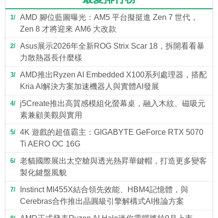
AMD 腳位藍圖曝光：AM5 平台擬挺進 Zen 7 世代，
1
Zen 8 才將迎來 AM6 大改款
Asus展示2026年全新ROG Strix Scar 18，拆開看看暴
2
力散熱器長什麼樣
AMD推出Ryzen AI Embedded X100系列處理器，搭配
3
Kria AI解決方案加速機器人與實體AI發展
j5Create推出高質感模組化螢幕桌，融入木紋、磁吸元
4
素兼顧美觀與實用
4K 遊戲的超值霸主：GIGABYTE GeForce RTX 5070
5
Ti AERO OC 16G
老貓國際展出太空艙與透光熱昇華鍵帽，打造更多變客
6
製化鍵盤風貌
Instinct MI455X結合領先效能、HBM4記憶體，與
7
Cerebras合作推出晶圓級引擎解構式AI推論方案