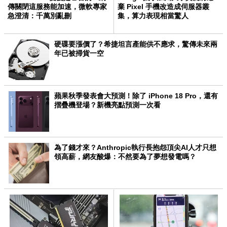
傳關閉這服務能加速，微軟專家
棄 Pixel 手機改造成伺服器叢
急澄清：千萬別亂刪
集，算力表現相當驚人
硬碟要漲價了？希捷坦言產能供不應求，驚傳未來兩
年已被掃貨一空
蘋果秋季發表會大預測！除了 iPhone 18 Pro，還有
摺疊機登場？新機亮點預測一次看
為了錢才來？Anthropic執行長抱怨頂尖AI人才只想
領高薪，網友酸爆：不然要為了夢想發電嗎？