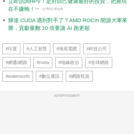
立即諮詢HPV！是對自己健康最好的投資，把握現
在不嫌晚！
PR・台灣癌症基金會
輝達 CUDA 遇到對手了？AMD ROCm 開源大軍來
襲，貢獻量翻 10 倍要讓 AI 跑更順
#印度
#人工智慧
#海底電纜
#科技公司
#網通/網路
#meta
#地緣政治
#全球網路
#waterworth
#數位通訊
#網路投資
ADVERTISEMENT