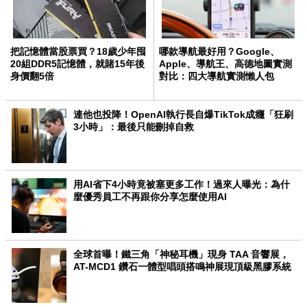
把記憶體當股票買？18歲少年囤
哪款導航最好用？Google、
20組DDR5記憶體，就賭15年後
Apple、導航王、高德地圖實測
身價翻5倍
對比：四大導航實測懶人包
連他也投降！OpenAI執行長自爆TikTok成癮「狂刷
3小時」：最後只能刪掉自救
用AI省下4小時竟被塞更多工作！過來人曝光：為什
麼優秀員工不再跟你分享怎麼使用AI
全球首曝！鐵三角「神秘耳機」現身 TAA 音響展，
AT-MCD1 鑽石一體型唱頭搭鳴神展現頂級黑膠系統