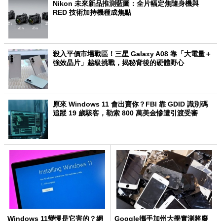
Nikon 未來新品推測藍圖：全片幅定焦隨身機與
RED 技術加持機種成焦點
殺入平價市場戰區！三星 Galaxy A08 靠「大電量＋
強效晶片」越級挑戰，揭秘背後的硬體野心
原來 Windows 11 會出賣你？FBI 靠 GDID 識別碼
追蹤 19 歲駭客，勒索 800 萬美金慘遭引渡受審
Windows 11變慢是它害的？網
Google攜手加州大學實測將廢