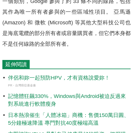
一個類別，Google 參與了約 33 條不同的線路，包括
其作為唯一所有者參與的一些區域性項目。 亞馬遜
(Amazon) 和 微軟 (Microsoft) 等其他大型科技公司也
是海底電纜的部分所有者或容量購買者，但它們本身都
不是任何線路的全部所有者。
延伸閱讀
伴侶和妳一起預防HPV，才有資格說愛妳！
PR・台灣癌症基金會
記憶體狂飆330%，Windows與Android被迫反過來
對系統進行軟體瘦身
日本熱浪催生「人體冰箱」商機：售價150萬日圓、
5分鐘極速降溫 專門對抗40度極端高溫