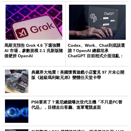
馬斯克預告 Grok 4.6 下週強襲
Codex、Work、Chat到底該選
AI 市場，參數規模 2.1 兆新版隨
誰？OpenAI 總裁坦承
後硬拼 OpenAI
ChatGPT 目前程式介面混亂：
未來用戶將不用區分
典藏界大地震！美國懷舊遊戲小店驚見 97 片未公開
版《超級瑪利歐兄弟》變體任天堂卡帶
PS6要來了？索尼總裁曝次世代主機「不只是PC替
代品」，目標走出客廳、進軍電競桌面