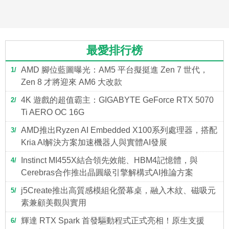
最愛排行榜
AMD 腳位藍圖曝光：AM5 平台擬挺進 Zen 7 世代，
1
Zen 8 才將迎來 AM6 大改款
4K 遊戲的超值霸主：GIGABYTE GeForce RTX 5070
2
Ti AERO OC 16G
AMD推出Ryzen AI Embedded X100系列處理器，搭配
3
Kria AI解決方案加速機器人與實體AI發展
Instinct MI455X結合領先效能、HBM4記憶體，與
4
Cerebras合作推出晶圓級引擎解構式AI推論方案
j5Create推出高質感模組化螢幕桌，融入木紋、磁吸元
5
素兼顧美觀與實用
輝達 RTX Spark 首發驅動程式正式亮相！原生支援
6