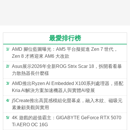
最愛排行榜
AMD 腳位藍圖曝光：AM5 平台擬挺進 Zen 7 世代，
1
Zen 8 才將迎來 AM6 大改款
Asus展示2026年全新ROG Strix Scar 18，拆開看看暴
2
力散熱器長什麼樣
AMD推出Ryzen AI Embedded X100系列處理器，搭配
3
Kria AI解決方案加速機器人與實體AI發展
j5Create推出高質感模組化螢幕桌，融入木紋、磁吸元
4
素兼顧美觀與實用
4K 遊戲的超值霸主：GIGABYTE GeForce RTX 5070
5
Ti AERO OC 16G