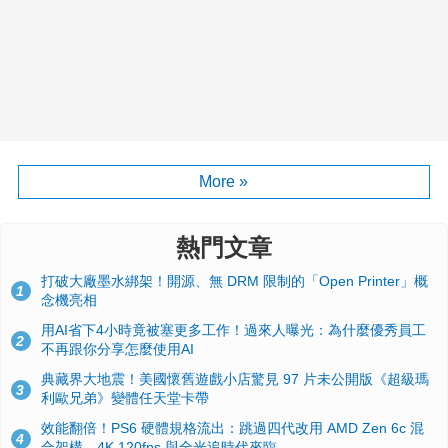
More »
熱門文章
打破大廠墨水綁架！開源、無 DRM 限制的「Open Printer」概
1
念機亮相
用AI省下4小時竟被塞更多工作！過來人曝光：為什麼優秀員工
2
不再跟你分享怎麼使用AI
典藏界大地震！美國懷舊遊戲小店驚見 97 片未公開版《超級瑪
3
利歐兄弟》變體任天堂卡帶
效能翻倍！PS6 硬體規格流出：跳過四代改用 AMD Zen 6c 混
4
合架構，4K 120fps 與全光追時代來臨