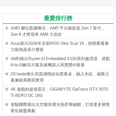
最愛排行榜
AMD 腳位藍圖曝光：AM5 平台擬挺進 Zen 7 世代，
1
Zen 8 才將迎來 AM6 大改款
Asus展示2026年全新ROG Strix Scar 18，拆開看看暴
2
力散熱器長什麼樣
AMD推出Ryzen AI Embedded X100系列處理器，搭配
3
Kria AI解決方案加速機器人與實體AI發展
j5Create推出高質感模組化螢幕桌，融入木紋、磁吸元
4
素兼顧美觀與實用
4K 遊戲的超值霸主：GIGABYTE GeForce RTX 5070
5
Ti AERO OC 16G
老貓國際展出太空艙與透光熱昇華鍵帽，打造更多變客
6
製化鍵盤風貌