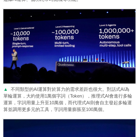
▲
不同類型的AI運算對於算力的需求差距也很大。對話式AI為
單輪運算，大約使用1萬個字詞（Token），推理式AI會進行多輪
運算，字詞用量上升至10萬個，而代理式AI則會自主發起多輪運
算並調用更多元的工具，字詞用量膨脹至100萬個。