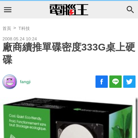
首頁
T科技
2008.05.24 10:24
廠商續推單碟密度333G桌上硬
碟
fangji