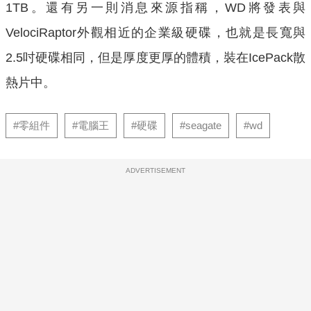
1TB。還有另一則消息來源指稱，WD將發表與
VelociRaptor外觀相近的企業級硬碟，也就是長寬與
2.5吋硬碟相同，但是厚度更厚的體積，裝在IcePack散
熱片中。
#零組件
#電腦王
#硬碟
#seagate
#wd
ADVERTISEMENT