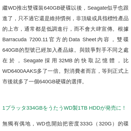
繼WD推出雙碟裝640GB硬碟以後，Seagate似乎也跟
進了，只不過它還是維持慣例，非頂級或具指標性產品
的上市，通常都是低調進行，而不會大肆宣傳。根據
Barracuda 7200.11官方的Data Sheet內容，雙碟
640GB的型號已經加入產品線。與競爭對手不同之處
在於，Seagate採用32MB的快取記憶體，比
WD6400AAKS多了一倍。對消費者而言，等到正式上
市後就多了一個640GB硬碟的選擇。
1プラッタ334GBをうたうWD製1TB HDDが発売に！
無獨有偶地，WD也開始把密度333G（320G）的碟