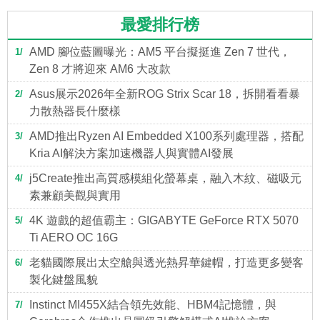
最愛排行榜
AMD 腳位藍圖曝光：AM5 平台擬挺進 Zen 7 世代，
1
Zen 8 才將迎來 AM6 大改款
Asus展示2026年全新ROG Strix Scar 18，拆開看看暴
2
力散熱器長什麼樣
AMD推出Ryzen AI Embedded X100系列處理器，搭配
3
Kria AI解決方案加速機器人與實體AI發展
j5Create推出高質感模組化螢幕桌，融入木紋、磁吸元
4
素兼顧美觀與實用
4K 遊戲的超值霸主：GIGABYTE GeForce RTX 5070
5
Ti AERO OC 16G
老貓國際展出太空艙與透光熱昇華鍵帽，打造更多變客
6
製化鍵盤風貌
Instinct MI455X結合領先效能、HBM4記憶體，與
7