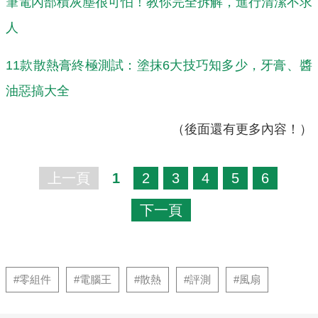
筆電內部積灰塵很可怕！教你完全拆解，進行清潔不求
人
11款散熱膏終極測試：塗抹6大技巧知多少，牙膏、醬
油惡搞大全
（後面還有更多內容！）
上一頁
1
2
3
4
5
6
下一頁
#零組件
#電腦王
#散熱
#評測
#風扇