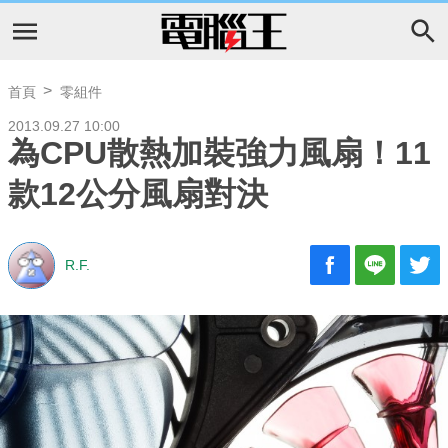
首頁
零組件
2013.09.27 10:00
為CPU散熱加裝強力風扇！11
款12公分風扇對決
R.F.