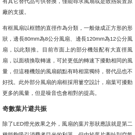
有其它替代品可供替換，僅能尋求風扇或是散熱裝置原
廠的支援。
有框風扇以框體的直徑作為分類，一般做成正方形的形
狀，邊長80mm為8公分風扇、邊長120mm為12公分風
扇，以此類推。目前市面上的部分機殼配有大直徑風
扇，以面積換取轉速，可於更低的轉速下擾動相同的風
量，但這種機殼的風扇鎖點有時相當獨特，替代品也不
好找。此外部分風扇的扇框採用簍空設計，扇葉可擾動
更多的風量，但是噪音也會相對的提高。
奇數葉片避共振
除了LED燈光效果之外，風扇的葉片形狀應該就是第二
種能夠吸引消費者目光的利器，但由於葉片牽扯到空氣