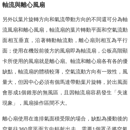
軸流與離心風扇
另外以葉片旋轉方向和氣流帶動方向的不同還可分為軸
流風扇和離心風扇，軸流扇的葉片轉動平面和空氣流動
面相互垂直，沿著轉動軸流動，離心扇則相互為平行
面；使用在機殼前後方的風扇即為軸流扇，公板高階顯
卡所使用的風扇就是離心扇。軸流和離心扇各有各的優
缺點，軸流扇的體積較薄，空氣流動方向有一致性，風
量大，但因中心必須有個馬達帶動葉片旋轉，於出風面
會形成1個錐形的無風區，且因軸流扇容易發生「失速
現象」，風扇操作區間不大。
離心扇使用在進排氣面積受限的場合，缺點為擾動後的
空氣往360度平面方向輻射出去，需要1個罩子將空氣