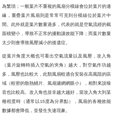
為繁瑣；一般葉片不重複的風扇分模線會位於葉片的邊
緣，重疊葉片風扇則是常常可見到分模線位於葉片中
間。此外就是葉片數量過多，代表的就是空氣流經的截
面積變小，導致不正常的擾動讓效能下降；而葉片數量
太少則會導致風壓減小的後遺症。
從葉片角度大概也可看出空氣流量以及風壓，攻入角
（葉片旋轉時插入空氣的夾角）越大，對空氣作功越
多，風壓也比較大，此類風扇較適合安裝在高風阻的區
域（較密的散熱鰭片、風扇濾網網眼小），相對來說噪
音也比較高。攻入角也並非越大越好，當攻入角大到某
種程度時（通常以15度為分界點），風扇的各種效能
數據都會降低，並發生失速現象。