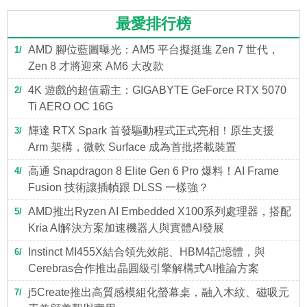
最愛排行榜
AMD 腳位藍圖曝光：AM5 平台擬挺進 Zen 7 世代，
1
Zen 8 才將迎來 AM6 大改款
4K 遊戲的超值霸主：GIGABYTE GeForce RTX 5070
2
Ti AERO OC 16G
輝達 RTX Spark 首發驅動程式正式亮相！原生支援
3
Arm 架構，微軟 Surface 成為首批搭載裝置
高通 Snapdragon 8 Elite Gen 6 Pro 爆料！AI Frame
4
Fusion 技術讓插幀跟 DLSS 一樣強？
AMD推出Ryzen AI Embedded X100系列處理器，搭配
5
Kria AI解決方案加速機器人與實體AI發展
Instinct MI455X結合領先效能、HBM4記憶體，與
6
Cerebras合作推出晶圓級引擎解構式AI推論方案
j5Create推出高質感模組化螢幕桌，融入木紋、磁吸元
7