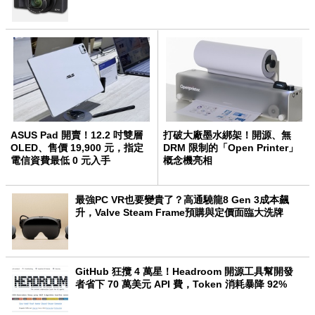
ASUS Pad 開賣！12.2 吋雙層
打破大廠墨水綁架！開源、無
OLED、售價 19,900 元，指定
DRM 限制的「Open Printer」
電信資費最低 0 元入手
概念機亮相
最強PC VR也要變貴了？高通驍龍8 Gen 3成本飆
升，Valve Steam Frame預購與定價面臨大洗牌
GitHub 狂攬 4 萬星！Headroom 開源工具幫開發
者省下 70 萬美元 API 費，Token 消耗暴降 92%