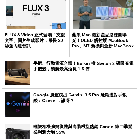
FLUX 3 Video 正式登場！支援
蘋果 Mac 最新產品路線圖曝
文字、圖片生成影片，最長 20
光！OLED 觸控版 MacBook
秒並內建音訊
Pro、M7 新機與全新 MacBook
Neo 蓄勢待發
手把、行動電源合體！Belkin 推 Switch 2 磁吸充電
手把殼，續航最高延長 1.5 倍
Google 旗艦模型 Gemini 3.5 Pro 延期遭對手狠
酸：Gemini，誰呀？
輕便相機強勢復甦與高階機型熱銷 Canon 第二季營
業利潤大增 35%