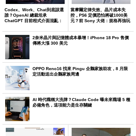
Codex、Work、Chat到底該選
當摩爾定律失效、晶片成本失
誰？OpenAI 總裁坦承
控，PS6 定價恐怕將破1000美
ChatGPT 目前程式介面混亂：
元？前 Sony 大佬：規格再強玩
未來用戶將不用區分
家買不起也沒用
2奈米晶片與記憶體成本暴增！iPhone 18 Pro 售價
傳將大漲 300 美元
OPPO Reno16 找來 Pingu 企鵝家族助攻，8 月限
定活動送出企鵝家族周邊
AI 時代職稱大洗牌？Claude Code 曝未來職場 5 種
必備角色，這項能力是生存關鍵