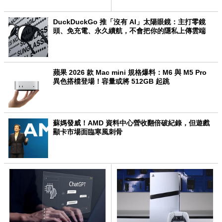
次看
還能用這招報關
DuckDuckGo 推「沒有 AI」太陽眼鏡：主打零鏡
頭、免充電、永久續航，不會把你的隱私上傳雲端
蘋果 2026 款 Mac mini 規格爆料：M6 與 M5 Pro
異色搭檔登場！容量或將 512GB 起跳
蘇媽發威！AMD 資料中心營收翻倍破紀錄，但遊戲
顯卡市場面臨寒風刺骨