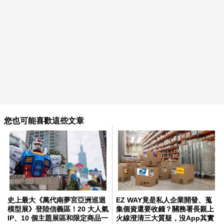
您也可能喜歡這些文章
史上最大《萬代南夢宮亞洲巡迴
EZ WAY竟是私人企業開發、蒐
模型展》登陸信義區！20 大人氣
集個資還要收錢？關務署長親上
IP、10 個主題展區和限定商品一
火線澄清三大質疑，沒App其實