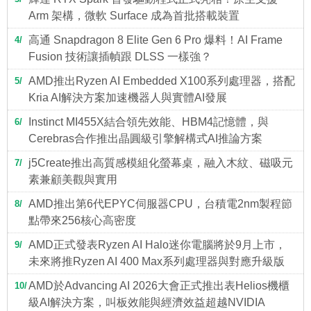
Arm 架構，微軟 Surface 成為首批搭載裝置
高通 Snapdragon 8 Elite Gen 6 Pro 爆料！AI Frame
4
Fusion 技術讓插幀跟 DLSS 一樣強？
AMD推出Ryzen AI Embedded X100系列處理器，搭配
5
Kria AI解決方案加速機器人與實體AI發展
Instinct MI455X結合領先效能、HBM4記憶體，與
6
Cerebras合作推出晶圓級引擎解構式AI推論方案
j5Create推出高質感模組化螢幕桌，融入木紋、磁吸元
7
素兼顧美觀與實用
AMD推出第6代EPYC伺服器CPU，台積電2nm製程節
8
點帶來256核心高密度
AMD正式發表Ryzen AI Halo迷你電腦將於9月上市，
9
未來將推Ryzen AI 400 Max系列處理器與對應升級版
AMD於Advancing AI 2026大會正式推出表Helios機櫃
10
級AI解決方案，叫板效能與經濟效益超越NVIDIA