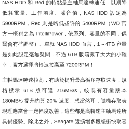
NAS HDD 和 Red 的特點是主軸馬達轉速低，以期降
低耗電量、工作溫度、噪音值，NAS HDD 設定為
5900RPM，Red 則是略低些許的 5400RPM（WD 官
方一概稱之為 IntelliPower，依系列、容量的不同，偶
爾會有些調整）。單就 NAS HDD 而言，1～4TB 容量
是如此設定毫無疑問，不過 6TB 版暗藏了大大的小確
幸，官方選擇將轉速拉高至 7200RPM！
主軸馬達轉速拉高，有助於提升最高循序存取速度，規
格標示 6TB 版可達 216MB/s，較既有容量版本
180MB/s 提升約莫 20％ 速度。想當然耳，隨機存取表
現理應當會一定幅度改善，這些都是高轉速主軸馬達所
具備優勢。除此之外，Seagate 還擴增多段緩衝快取容