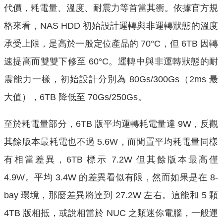
代價，耗電量、溫度、耐震力等首當其衝。依據官方規
格來看，NAS HDD 初始設計運轉與非運轉狀態的溫度
承受上限，是高於一般定位產品的 70°C，但 6TB 因轉
速提高而雙雙下修至 60°C。運轉中與非運轉狀態的耐
震能力一樣，初始設計分別為 80Gs/300Gs（2ms 最
大值），6TB 降低至 70Gs/250Gs。
至於耗電量部分，6TB 版平均運轉耗電量達 9W，反觀
其餘版本最耗電也不過 5.6W，而閒置平均耗電量同樣
有相當差異，6TB 標示 7.2W 但其餘版本最高僅
4.9W。平均 3.4W 的差異看似有限，然而如果是在 8-
bay 環境，那麼差異將達到 27.2W 左右。這能和 5 顆
4TB 版相抵，或說相當於 NUC 之類迷你電腦，一般運