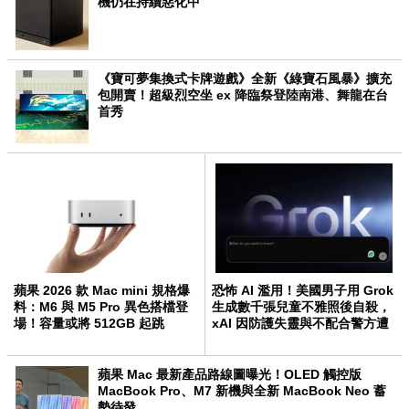
機仍在持續惡化中
《寶可夢集換式卡牌遊戲》全新《綠寶石風暴》擴充
包開賣！超級烈空坐 ex 降臨祭登陸南港、舞龍在台
首秀
蘋果 2026 款 Mac mini 規格爆
恐怖 AI 濫用！美國男子用 Grok
料：M6 與 M5 Pro 異色搭檔登
生成數千張兒童不雅照後自殺，
場！容量或將 512GB 起跳
xAI 因防護失靈與不配合警方遭
起訴
蘋果 Mac 最新產品路線圖曝光！OLED 觸控版
MacBook Pro、M7 新機與全新 MacBook Neo 蓄
勢待發