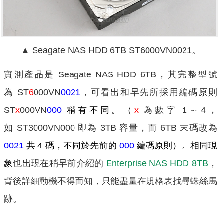
▲ Seagate NAS HDD 6TB ST6000VN0021。
實測產品是 Seagate NAS HDD 6TB，其完整型號
為 ST
6
000VN
0021
，可看出和早先所採用編碼原則
ST
x
000VN
000
稍有不同。（
x
為數字 1～4，
如 ST3000VN000 即為 3TB 容量，而 6TB 末碼改為
0021
共 4 碼，不同於先前的
000
編碼原則）。相同現
象
也出現在稍早前介紹的
Enterprise NAS HDD 8TB
，
背後詳細動機不得而知，只能盡量在規格表找尋蛛絲馬
跡。