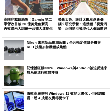
高階穿戴錶助攻！Garmin 第二
螢幕太亮、設計太亂竟然會傷
季營收首破 20 億美元創新高，
腦？研究示警：這幾種「視覺污
再收購兩大訓練平台擴大運動生
染」正悄悄引發現代人偏頭痛與
態系
焦慮
Nikon 未來新品推測藍圖：全片幅定焦隨身機與
RED 技術加持機種成焦點
記憶體狂飆330%，Windows與Android被迫反過來
對系統進行軟體瘦身
微軟高層說明 Windows 11 效能大優化，但民調揭
露：近 4 成網友覺得更卡了