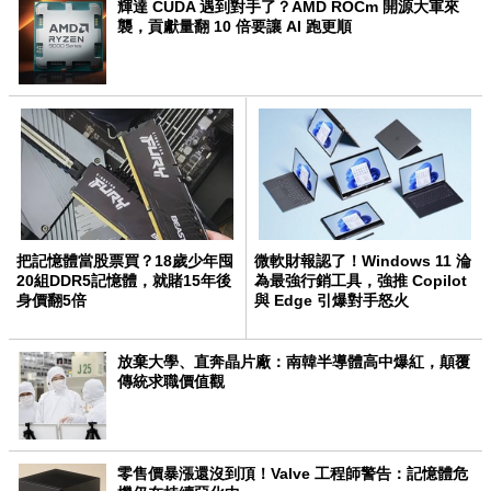
輝達 CUDA 遇到對手了？AMD ROCm 開源大軍來
襲，貢獻量翻 10 倍要讓 AI 跑更順
把記憶體當股票買？18歲少年囤
微軟財報認了！Windows 11 淪
20組DDR5記憶體，就賭15年後
為最強行銷工具，強推 Copilot
身價翻5倍
與 Edge 引爆對手怒火
放棄大學、直奔晶片廠：南韓半導體高中爆紅，顛覆
傳統求職價值觀
零售價暴漲還沒到頂！Valve 工程師警告：記憶體危