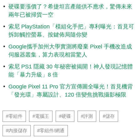
硬碟要漲價了？希捷坦言產能供不應求，驚傳未來
兩年已被掃貨一空
索尼 PlayStation「模組化手把」專利曝光：首見可
拆卸觸控螢幕、按鍵佈局隨你變
Google攜手加州大學實測將廢棄 Pixel 手機改造成
伺服器叢集，算力表現相當驚人
索尼 PS1 隱藏 30 年秘密被揭開！神人發現記憶體
能「暴力升級」8 倍
Google Pixel 11 Pro 官方宣傳圖全曝光！首見機背
「發光環」專屬設計、120 倍變焦挑戰攝影極限
#零組件
#電腦王
#硬碟
#評測
#儲存
#內接儲存
#零組件/網通