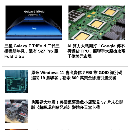
三星 Galaxy Z TriFold 二代三
AI 算力大戰開打！Google 傳不
摺機明年見，還有 S27 Pro 跟
再獨佔 TPU，擬聯手大廠搶攻兩
Fold Ultra
千億美元市場
原來 Windows 11 會出賣你？FBI 靠 GDID 識別碼
追蹤 19 歲駭客，勒索 800 萬美金慘遭引渡受審
典藏界大地震！美國懷舊遊戲小店驚見 97 片未公開
版《超級瑪利歐兄弟》變體任天堂卡帶