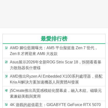
最愛排行榜
AMD 腳位藍圖曝光：AM5 平台擬挺進 Zen 7 世代，
1
Zen 8 才將迎來 AM6 大改款
Asus展示2026年全新ROG Strix Scar 18，拆開看看暴
2
力散熱器長什麼樣
AMD推出Ryzen AI Embedded X100系列處理器，搭配
3
Kria AI解決方案加速機器人與實體AI發展
j5Create推出高質感模組化螢幕桌，融入木紋、磁吸元
4
素兼顧美觀與實用
4K 遊戲的超值霸主：GIGABYTE GeForce RTX 5070
5