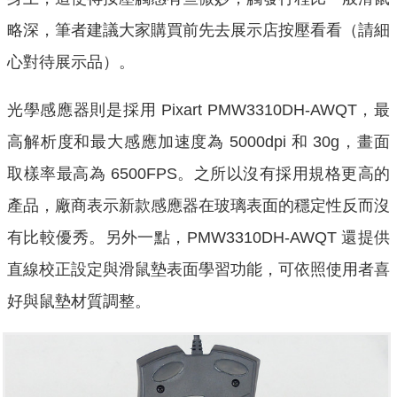
略深，筆者建議大家購買前先去展示店按壓看看（請細
心對待展示品）。
光學感應器則是採用 Pixart PMW3310DH-AWQT，最
高解析度和最大感應加速度為 5000dpi 和 30g，畫面
取樣率最高為 6500FPS。之所以沒有採用規格更高的
產品，廠商表示新款感應器在玻璃表面的穩定性反而沒
有比較優秀。另外一點，PMW3310DH-AWQT 還提供
直線校正設定與滑鼠墊表面學習功能，可依照使用者喜
好與鼠墊材質調整。