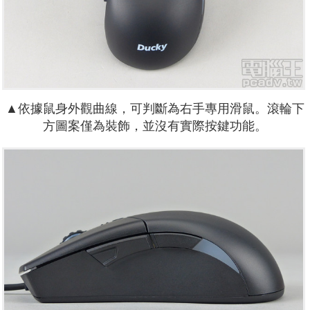
▲依據鼠身外觀曲線，可判斷為右手專用滑鼠。滾輪下
方圖案僅為裝飾，並沒有實際按鍵功能。