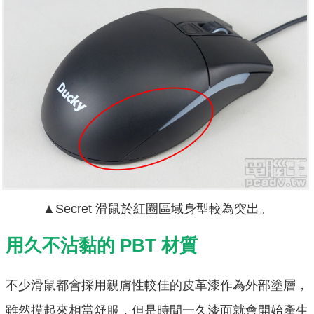
▲Secret 滑鼠於紅圈區域身型較為突出。
用久不沾黏的 PBT 材質
不少滑鼠都會採用親膚性較佳的皮革漆作為外部塗層，
雖然摸起來相當舒服，但是時間一久漆面就會開始產生