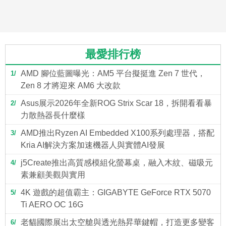
最愛排行榜
AMD 腳位藍圖曝光：AM5 平台擬挺進 Zen 7 世代，
1
Zen 8 才將迎來 AM6 大改款
Asus展示2026年全新ROG Strix Scar 18，拆開看看暴
2
力散熱器長什麼樣
AMD推出Ryzen AI Embedded X100系列處理器，搭配
3
Kria AI解決方案加速機器人與實體AI發展
j5Create推出高質感模組化螢幕桌，融入木紋、磁吸元
4
素兼顧美觀與實用
4K 遊戲的超值霸主：GIGABYTE GeForce RTX 5070
5
Ti AERO OC 16G
老貓國際展出太空艙與透光熱昇華鍵帽，打造更多變客
6