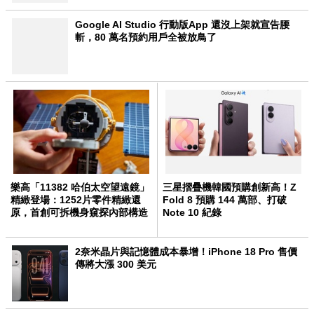
Google AI Studio 行動版App 還沒上架就宣告腰
斬，80 萬名預約用戶全被放鳥了
樂高「11382 哈伯太空望遠鏡」
三星摺疊機韓國預購創新高！Z
精緻登場：1252片零件精緻還
Fold 8 預購 144 萬部、打破
原，首創可拆機身窺探內部構造
Note 10 紀錄
2奈米晶片與記憶體成本暴增！iPhone 18 Pro 售價
傳將大漲 300 美元