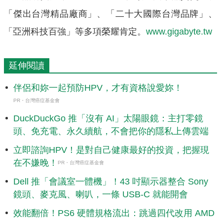
「傑出台灣精品廠商」、「二十大國際台灣品牌」、
「亞洲科技百強」等多項榮耀肯定。
www.gigabyte.tw
延伸閱讀
伴侶和妳一起預防HPV，才有資格說愛妳！
PR・台灣癌症基金會
DuckDuckGo 推「沒有 AI」太陽眼鏡：主打零鏡
頭、免充電、永久續航，不會把你的隱私上傳雲端
立即諮詢HPV！是對自己健康最好的投資，把握現
在不嫌晚！
PR・台灣癌症基金會
Dell 推「會議室一體機」！43 吋顯示器整合 Sony
鏡頭、麥克風、喇叭，一條 USB-C 就能開會
效能翻倍！PS6 硬體規格流出：跳過四代改用 AMD