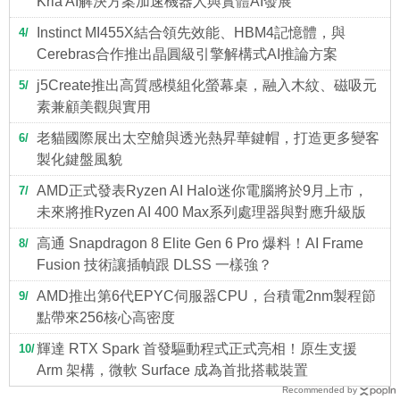
Kria AI解決方案加速機器人與實體AI發展
Instinct MI455X結合領先效能、HBM4記憶體，與
4
Cerebras合作推出晶圓級引擎解構式AI推論方案
j5Create推出高質感模組化螢幕桌，融入木紋、磁吸元
5
素兼顧美觀與實用
老貓國際展出太空艙與透光熱昇華鍵帽，打造更多變客
6
製化鍵盤風貌
AMD正式發表Ryzen AI Halo迷你電腦將於9月上市，
7
未來將推Ryzen AI 400 Max系列處理器與對應升級版
高通 Snapdragon 8 Elite Gen 6 Pro 爆料！AI Frame
8
Fusion 技術讓插幀跟 DLSS 一樣強？
AMD推出第6代EPYC伺服器CPU，台積電2nm製程節
9
點帶來256核心高密度
輝達 RTX Spark 首發驅動程式正式亮相！原生支援
10
Arm 架構，微軟 Surface 成為首批搭載裝置
Recommended by