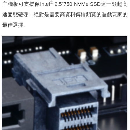
®
主機板可支援像Intel
2.5”750 NVMe SSD這一類超高
速固態硬碟，絕對是需要高資料傳輸頻寬的遊戲玩家的
最佳選擇。