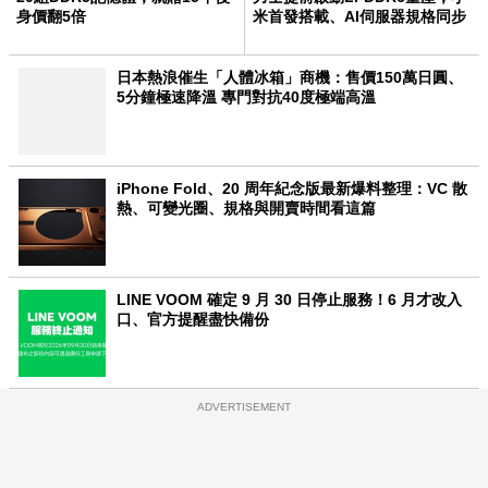
身價翻5倍
米首發搭載、AI伺服器規格同步
升級
日本熱浪催生「人體冰箱」商機：售價150萬日圓、
5分鐘極速降溫 專門對抗40度極端高溫
iPhone Fold、20 周年紀念版最新爆料整理：VC 散
熱、可變光圈、規格與開賣時間看這篇
LINE VOOM 確定 9 月 30 日停止服務！6 月才改入
口、官方提醒盡快備份
ADVERTISEMENT