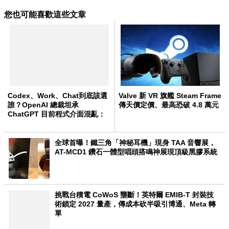
您也可能喜歡這些文章
Codex、Work、Chat到底該選
Valve 新 VR 旗艦 Steam Frame
誰？OpenAI 總裁坦承
傳天價定價、最高恐破 4.8 萬元
ChatGPT 目前程式介面混亂：
未來用戶將不用區分
全球首曝！鐵三角「神秘耳機」現身 TAA 音響展，
AT-MCD1 鑽石一體型唱頭搭鳴神展現頂級黑膠系統
挑戰台積電 CoWoS 壟斷！英特爾 EMIB-T 封裝技
術鎖定 2027 量產，傳成本砍半吸引博通、Meta 轉
單