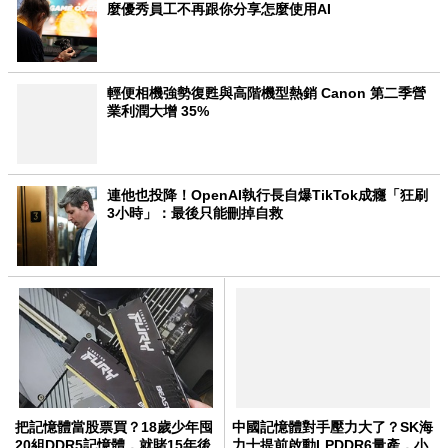
麼優秀員工不再跟你分享怎麼使用AI
輕便相機強勢復甦與高階機型熱銷 Canon 第二季營
業利潤大增 35%
連他也投降！OpenAI執行長自爆TikTok成癮「狂刷
3小時」：最後只能刪掉自救
把記憶體當股票買？18歲少年囤
中國記憶體對手壓力大了？SK海
20組DDR5記憶體，就賭15年後
力士提前啟動LPDDR6量產，小