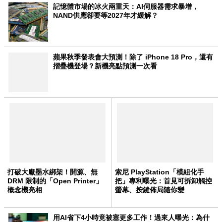
記憶體市場的冰火兩重天：AI伺服器需求暴增，
NAND供應卻要等2027年才緩解？
蘋果秋季發表會大預測！除了 iPhone 18 Pro，還有
摺疊機登場？新機亮點預測一次看
打破大廠墨水綁架！開源、無
索尼 PlayStation「模組化手
DRM 限制的「Open Printer」
把」專利曝光：首見可拆卸觸控
概念機亮相
螢幕、按鍵佈局隨你變
用AI省下4小時竟被塞更多工作！過來人曝光：為什