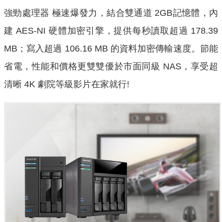
強勁處理器 極速爆發力，結合雙通道 2GB記憶體，內
建 AES-NI 硬體加密引擎，提供每秒讀取超過 178.39
MB；寫入超過 106.16 MB 的資料加密傳輸速度。節能
省電，性能和價格更雙雙優於市面同級 NAS，享受超
清晰 4K 劇院等級影片在家就行!