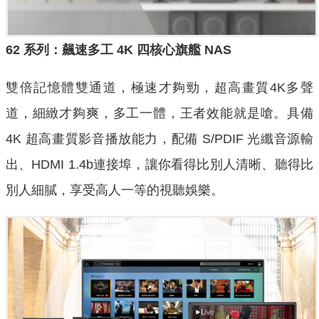
62
系列：飆速多工
4K
四核心旗艦
NAS
雙倍記憶體雙通道，極速才夠勁，超高畫質4K多聲
道，細緻才夠爽，多工一體，王者效能就是嗆。具備
4K 超高畫質影音播放能力，配備 S/PDIF 光纖音源輸
出、HDMI 1.4b連接埠，讓你看得比別人清晰、聽得比
別人細膩，享受高人一等的視聽娛樂。