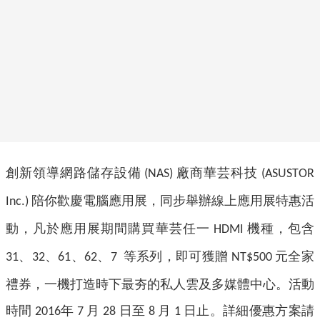
創新領導網路儲存設備
廠商華芸科技
(NAS)
(ASUSTOR
陪你歡慶電腦應用展，同步舉辦線上應用展特惠活
Inc.)
動，凡於應用展期間購買華芸任一
機種，包含
HDMI
、
、
、
、
等系列，即可獲贈
元全家
31
32
61
62
7
NT$500
禮券，一機打造時下最夯的私人雲及多媒體中心。活動
時間
年
月
日至
月
日止。詳細優惠方案請
2016
7
28
8
1