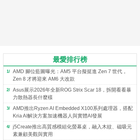
最愛排行榜
AMD 腳位藍圖曝光：AM5 平台擬挺進 Zen 7 世代，
1
Zen 8 才將迎來 AM6 大改款
Asus展示2026年全新ROG Strix Scar 18，拆開看看暴
2
力散熱器長什麼樣
AMD推出Ryzen AI Embedded X100系列處理器，搭配
3
Kria AI解決方案加速機器人與實體AI發展
j5Create推出高質感模組化螢幕桌，融入木紋、磁吸元
4
素兼顧美觀與實用