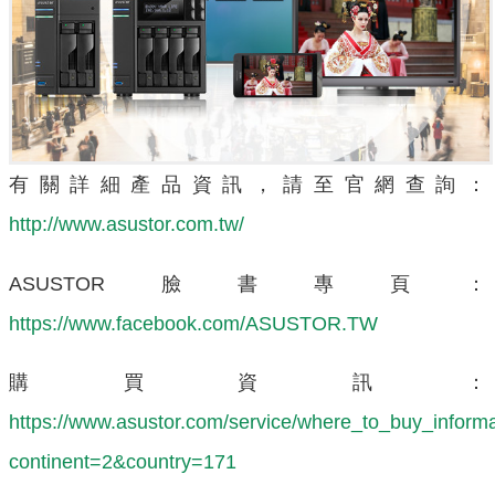
有關詳細產品資訊，請至官網查詢：
http://www.asustor.com.tw/
ASUSTOR臉書專頁：
https://www.facebook.com/ASUSTOR.TW
購買資訊：
https://www.asustor.com/service/where_to_buy_inform
continent=2&country=171