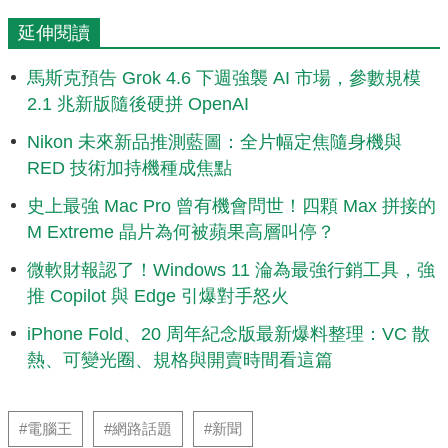
延伸閱讀
馬斯克預告 Grok 4.6 下週強襲 AI 市場，參數規模
2.1 兆新版隨後硬拼 OpenAI
Nikon 未來新品推測藍圖：全片幅定焦隨身機與
RED 技術加持機種成焦點
史上最強 Mac Pro 曾有機會問世！四顆 Max 拼接的
M Extreme 晶片為何被蘋果高層叫停？
微軟財報認了！Windows 11 淪為最強行銷工具，強
推 Copilot 與 Edge 引爆對手怒火
iPhone Fold、20 周年紀念版最新爆料整理：VC 散
熱、可變光圈、規格與開賣時間看這篇
#電腦王
#網路話題
#新聞