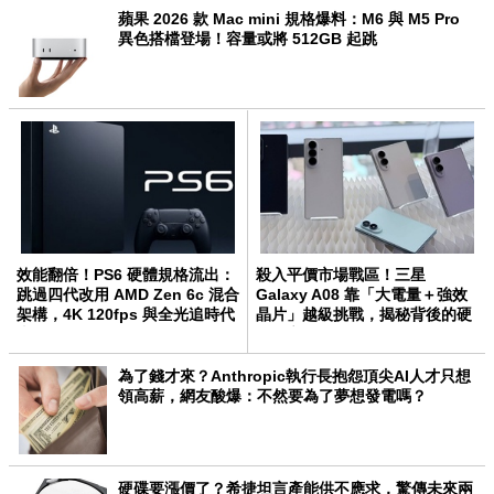
蘋果 2026 款 Mac mini 規格爆料：M6 與 M5 Pro
異色搭檔登場！容量或將 512GB 起跳
效能翻倍！PS6 硬體規格流出：
殺入平價市場戰區！三星
跳過四代改用 AMD Zen 6c 混合
Galaxy A08 靠「大電量＋強效
架構，4K 120fps 與全光追時代
晶片」越級挑戰，揭秘背後的硬
來臨
體野心
為了錢才來？Anthropic執行長抱怨頂尖AI人才只想
領高薪，網友酸爆：不然要為了夢想發電嗎？
硬碟要漲價了？希捷坦言產能供不應求，驚傳未來兩