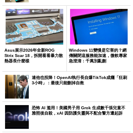
Asus展示2026年全新ROG
Windows 11變慢是它害的？網
Strix Scar 18，拆開看看暴力散
傳關閉這服務能加速，微軟專家
熱器長什麼樣
急澄清：千萬別亂刪
連他也投降！OpenAI執行長自爆TikTok成癮「狂刷
3小時」：最後只能刪掉自救
恐怖 AI 濫用！美國男子用 Grok 生成數千張兒童不
雅照後自殺，xAI 因防護失靈與不配合警方遭起訴