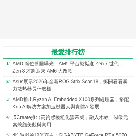
最愛排行榜
AMD 腳位藍圖曝光：AM5 平台擬挺進 Zen 7 世代，
1
Zen 8 才將迎來 AM6 大改款
Asus展示2026年全新ROG Strix Scar 18，拆開看看暴
2
力散熱器長什麼樣
AMD推出Ryzen AI Embedded X100系列處理器，搭配
3
Kria AI解決方案加速機器人與實體AI發展
j5Create推出高質感模組化螢幕桌，融入木紋、磁吸元
4
素兼顧美觀與實用
4K 遊戲的超值霸主：GIGABYTE GeForce RTX 5070
5