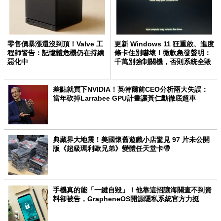
零售價暴漲還沒到頂！Valve 工
更新 Windows 11 狂重啟、進度
程師警告：記憶體危機仍在持續
條卡住別嚇壞！微軟急發聲明：
惡化中
千萬別強制關機，否則系統全毀
差點就買下NVIDIA！英特爾前CEO分析兩大失誤：
當年砍掉Larrabee GPU計畫讓黃仁勳徹底超車
典藏界大地震！美國懷舊遊戲小店驚見 97 片未公開
版《超級瑪利歐兄弟》變體任天堂卡帶
手機真的能「一鍵自毀」！他靠這招讓海關查不到資
料卻被告，GrapheneOS開源隱私系統官方力挺