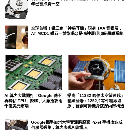
年已被掃貨一空
全球首曝！鐵三角「神秘耳機」現身 TAA 音響展，
AT-MCD1 鑽石一體型唱頭搭鳴神展現頂級黑膠系統
AI 算力大戰開打！Google 傳不
樂高「11382 哈伯太空望遠鏡」
再獨佔 TPU，擬聯手大廠搶攻兩
精緻登場：1252片零件精緻還
千億美元市場
原，首創可拆機身窺探內部構造
Google攜手加州大學實測將廢棄 Pixel 手機改造成
伺服器叢集，算力表現相當驚人