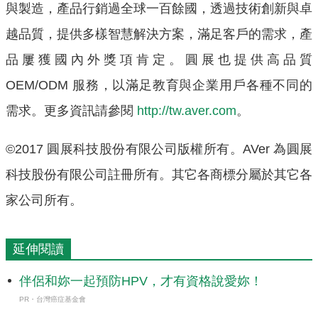
與製造，產品行銷過全球一百餘國，透過技術創新與卓
越品質，提供多樣智慧解決方案，滿足客戶的需求，產
品屢獲國內外獎項肯定。圓展也提供高品質
OEM/ODM 服務，以滿足教育與企業用戶各種不同的
需求。更多資訊請參閱
http://tw.aver.com
。
©2017 圓展科技股份有限公司版權所有。AVer 為圓展
科技股份有限公司註冊所有。其它各商標分屬於其它各
家公司所有。
延伸閱讀
伴侶和妳一起預防HPV，才有資格說愛妳！
PR・台灣癌症基金會