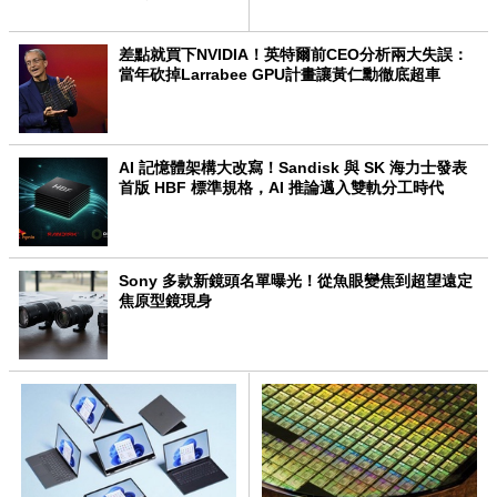
差點就買下NVIDIA！英特爾前CEO分析兩大失誤：
當年砍掉Larrabee GPU計畫讓黃仁勳徹底超車
AI 記憶體架構大改寫！Sandisk 與 SK 海力士發表
首版 HBF 標準規格，AI 推論邁入雙軌分工時代
Sony 多款新鏡頭名單曝光！從魚眼變焦到超望遠定
焦原型鏡現身