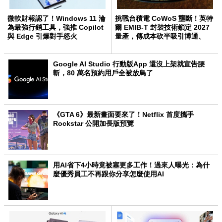
微軟財報認了！Windows 11 淪
挑戰台積電 CoWoS 壟斷！英特
為最強行銷工具，強推 Copilot
爾 EMIB-T 封裝技術鎖定 2027
與 Edge 引爆對手怒火
量產，傳成本砍半吸引博通、
Meta 轉單
Google AI Studio 行動版App 還沒上架就宣告腰
斬，80 萬名預約用戶全被放鳥了
《GTA 6》最新畫面要來了！Netflix 首度攜手
Rockstar 公開加長版預覽
用AI省下4小時竟被塞更多工作！過來人曝光：為什
麼優秀員工不再跟你分享怎麼使用AI