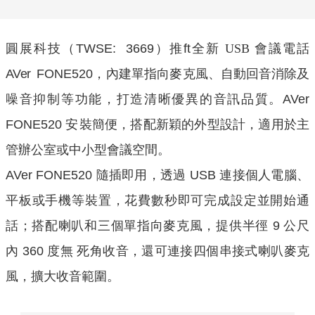
圓展科技（
TWSE: 3669
）推
ft
全新
USB
會議電話
AVer
FONE520
，內建單指向麥
克風、自動回音消除及
噪音抑制等功能，打造清晰優異的音訊品質。
AVer
FONE520
安
裝簡便，搭配新穎的外型設計，適用於主
管辦公室或中小型會議空間。
AVer FONE520 隨插即用，透過 USB 連接個人電腦、
平板或手機等裝置，花費數秒即可完成設定並開始通
話；搭配喇叭和三個單指向麥克風，提供半徑 9 公尺
內 360 度無 死角收音，還可連接四個串接式喇叭麥克
風，擴大收音範圍。