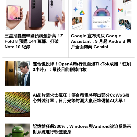
三星摺疊機韓國預購創新高！Z
Google 宣布淘汰 Google
Fold 8 預購 144 萬部、打破
Assistant，9 月起 Android 用
Note 10 紀錄
戶全面轉向 Gemini
連他也投降！OpenAI執行長自爆TikTok成癮「狂刷
3小時」：最後只能刪掉自救
AI晶片需求太瘋狂！傳台積電將釋出部分CoWoS核
心封裝訂單，日月光等封測大廠正準備搶AI大單！
記憶體狂飆330%，Windows與Android被迫反過來
對系統進行軟體瘦身