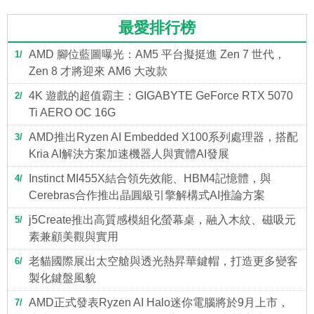
最愛排行榜
AMD 腳位藍圖曝光：AM5 平台擬挺進 Zen 7 世代，
1
Zen 8 才將迎來 AM6 大改款
4K 遊戲的超值霸主：GIGABYTE GeForce RTX 5070
2
Ti AERO OC 16G
AMD推出Ryzen AI Embedded X100系列處理器，搭配
3
Kria AI解決方案加速機器人與實體AI發展
Instinct MI455X結合領先效能、HBM4記憶體，與
4
Cerebras合作推出晶圓級引擎解構式AI推論方案
j5Create推出高質感模組化螢幕桌，融入木紋、磁吸元
5
素兼顧美觀與實用
老貓國際展出太空艙與透光熱昇華鍵帽，打造更多變客
6
製化鍵盤風貌
AMD正式發表Ryzen AI Halo迷你電腦將於9月上市，
7