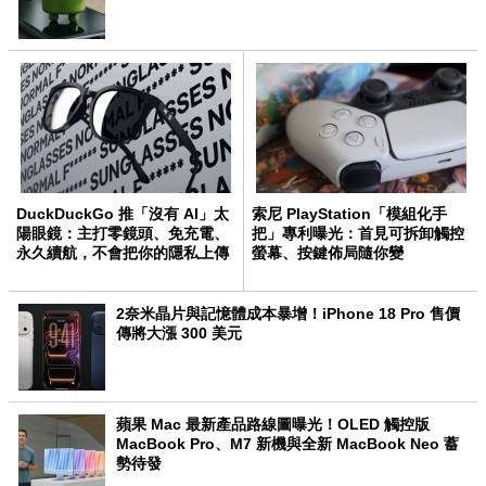
DuckDuckGo 推「沒有 AI」太
索尼 PlayStation「模組化手
陽眼鏡：主打零鏡頭、免充電、
把」專利曝光：首見可拆卸觸控
永久續航，不會把你的隱私上傳
螢幕、按鍵佈局隨你變
雲端
2奈米晶片與記憶體成本暴增！iPhone 18 Pro 售價
傳將大漲 300 美元
蘋果 Mac 最新產品路線圖曝光！OLED 觸控版
MacBook Pro、M7 新機與全新 MacBook Neo 蓄
勢待發