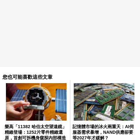
您也可能喜歡這些文章
樂高「11382 哈伯太空望遠鏡」
記憶體市場的冰火兩重天：AI伺
精緻登場：1252片零件精緻還
服器需求暴增，NAND供應卻要
原，首創可拆機身窺探內部構造
等2027年才緩解？