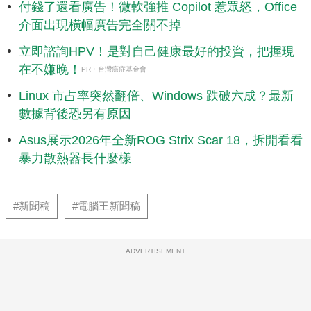
付錢了還看廣告！微軟強推 Copilot 惹眾怒，Office
介面出現橫幅廣告完全關不掉
立即諮詢HPV！是對自己健康最好的投資，把握現
在不嫌晚！
PR・台灣癌症基金會
Linux 市占率突然翻倍、Windows 跌破六成？最新
數據背後恐另有原因
Asus展示2026年全新ROG Strix Scar 18，拆開看看
暴力散熱器長什麼樣
#新聞稿
#電腦王新聞稿
ADVERTISEMENT