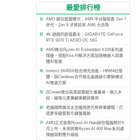
最愛排行榜
1
AMD 腳位藍圖曝光：AM5 平台擬挺進 Zen 7
世代，Zen 8 才將迎來 AM6 大改款
2
4K 遊戲的超值霸主：GIGABYTE GeForce
RTX 5070 Ti AERO OC 16G
3
AMD推出Ryzen AI Embedded X100系列處
理器，搭配Kria AI解決方案加速機器人與實
體AI發展
4
Instinct MI455X結合領先效能、HBM4記憶
體，與Cerebras合作推出晶圓級引擎解構式
AI推論方案
5
j5Create推出高質感模組化螢幕桌，融入木
紋、磁吸元素兼顧美觀與實用
6
老貓國際展出太空艙與透光熱昇華鍵帽，打
造更多變客製化鍵盤風貌
7
AMD正式發表Ryzen AI Halo迷你電腦將於9
月上市，未來將推Ryzen AI 400 Max系列處
理器與對應升級版