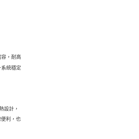
電容，耐高
升系統穩定
熱設計，
線便利，也