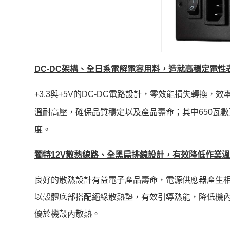
DC-DC
架構、全日系電解電容用料，造就高穩定電性
+3.3與+5V的DC-DC電路設計，零效能損失轉
溫耐高壓，確保品質穩定以及產品壽命；其中650瓦數更搭
度。
獨特12V散熱線路、全黑扁排線設計，有效降低作業
良好的散熱設計有益電子產品壽命，電源供應器產生相
以殼體底部搭配絕緣散熱墊，有效引導熱能，降低機
優於機殼內散熱。