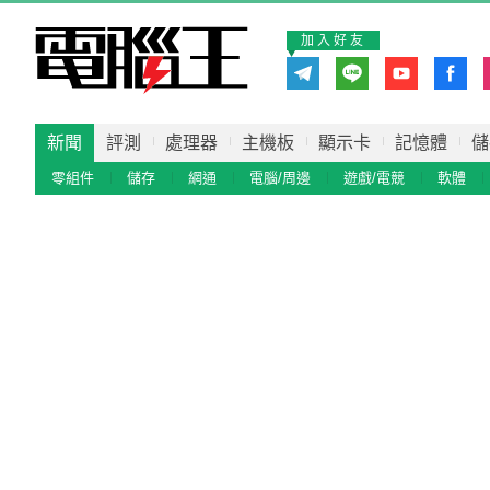
加入好友
新聞
評測
處理器
主機板
顯示卡
記憶體
儲
零組件
儲存
網通
電腦/周邊
遊戲/電競
軟體