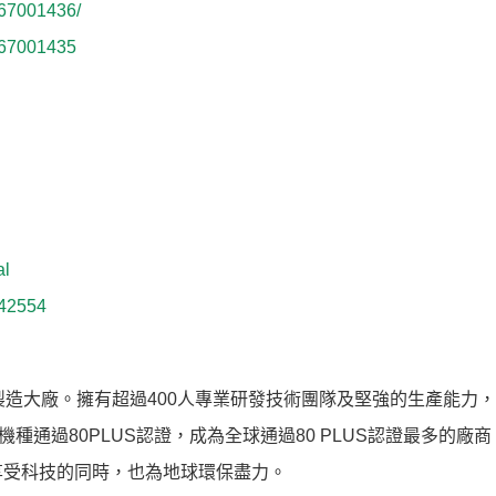
167001436/
167001435
al
842554
應器製造大廠。擁有超過400人專業研發技術團隊及堅強的生產能力
種通過80PLUS認證，成為全球通過80 PLUS認證最多的廠
享受科技的同時，也為地球環保盡力。