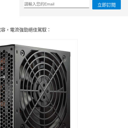
立即訂閱
電容，電流強勁絕佳駕馭：