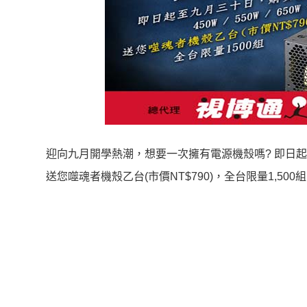
迎向九月開學熱潮，想要一次擁有電源機殼嗎? 即日起至九
送您噬魂者機殼乙台(市價NT$790)，全台限量1,500