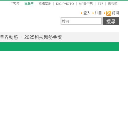
T客邦
電腦王
採購基地
DIGIPHOTO
MF變型男
T17
透視鏡
登入
註冊
訂閱
業界動態
2025科技趨勢金獎