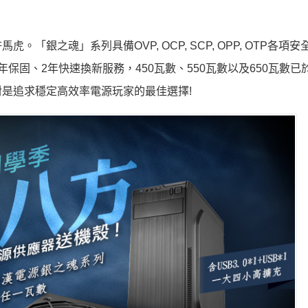
銀之魂」系列具備OVP, OCP, SCP, OPP, OTP各項
保固、2年快速換新服務，450瓦數、550瓦數以及650瓦數已
是追求穩定高效率電源玩家的最佳選擇!