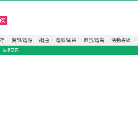
存
機殼/電源
網通
電腦/周邊
遊戲/電競
活動專區
技術研究