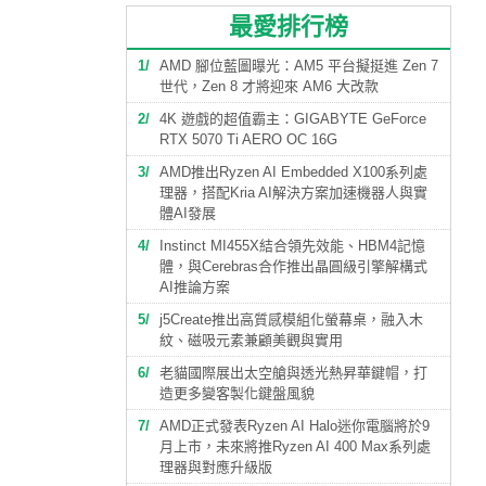
最愛排行榜
1
AMD 腳位藍圖曝光：AM5 平台擬挺進 Zen 7
世代，Zen 8 才將迎來 AM6 大改款
2
4K 遊戲的超值霸主：GIGABYTE GeForce
RTX 5070 Ti AERO OC 16G
3
AMD推出Ryzen AI Embedded X100系列處
理器，搭配Kria AI解決方案加速機器人與實
體AI發展
4
Instinct MI455X結合領先效能、HBM4記憶
體，與Cerebras合作推出晶圓級引擎解構式
AI推論方案
5
j5Create推出高質感模組化螢幕桌，融入木
紋、磁吸元素兼顧美觀與實用
6
老貓國際展出太空艙與透光熱昇華鍵帽，打
造更多變客製化鍵盤風貌
7
AMD正式發表Ryzen AI Halo迷你電腦將於9
月上市，未來將推Ryzen AI 400 Max系列處
理器與對應升級版