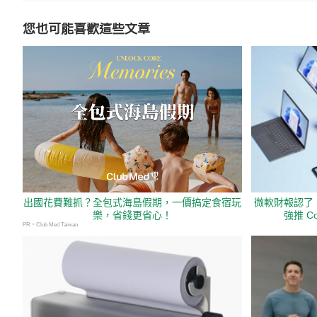
您也可能喜歡這些文章
出國花費難抓？全包式海島假期，一價搞定食宿玩
微軟財報認了！
樂，省錢更省心！
強推 Co
PR・Club Med Taiwan