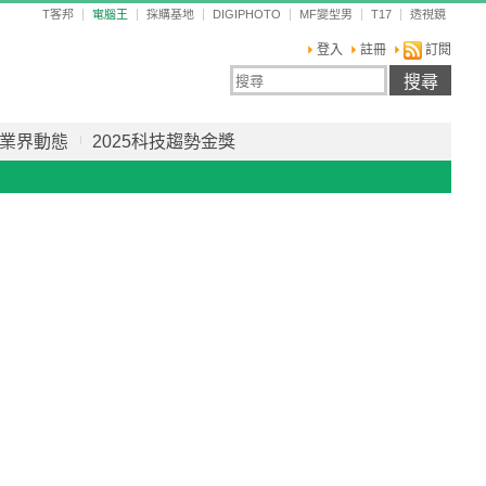
T客邦
電腦王
採購基地
DIGIPHOTO
MF變型男
T17
透視鏡
登入
註冊
訂閱
業界動態
2025科技趨勢金獎