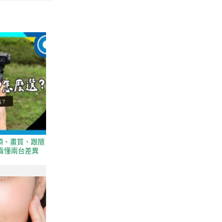
？從鏡頭、畫質、跟隨
看懂兩台差異