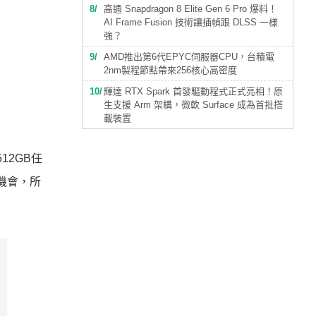
8
高通 Snapdragon 8 Elite Gen 6 Pro 爆料！
AI Frame Fusion 技術讓插幀跟 DLSS 一樣
強？
9
AMD推出第6代EPYC伺服器CPU，台積電
2nm製程節點帶來256核心高密度
10
輝達 RTX Spark 首發驅動程式正式亮相！原
生支援 Arm 架構，微軟 Surface 成為首批搭
載裝置
512GB任
奬機會，所