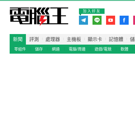
加入好友
新聞
評測
處理器
主機板
顯示卡
記憶體
儲
零組件
儲存
網通
電腦/周邊
遊戲/電競
軟體