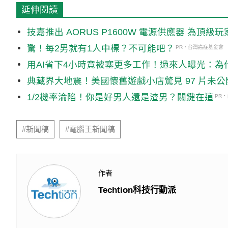
延伸閱讀
技嘉推出 AORUS P1600W 電源供應器 為頂級
驚！每2男就有1人中標？不可能吧？
PR・台灣癌症基金會
用AI省下4小時竟被塞更多工作！過來人曝光：為
典藏界大地震！美國懷舊遊戲小店驚見 97 片未
1/2機率淪陷！你是好男人還是渣男？關鍵在這
PR
#新聞稿
#電腦王新聞稿
作者
Techtion科技行動派