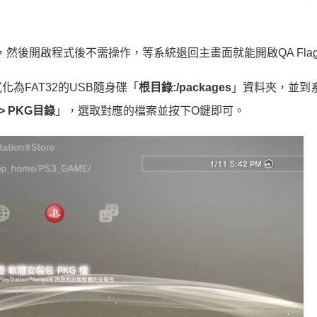
ndalone)，然後開啟程式後不需操作，等系統退回主畫面就能開啟QA Fla
為FAT32的USB隨身碟「
根目錄:/packages
」資料夾，並到
> PKG目錄
」，選取對應的檔案並按下O鍵即可。