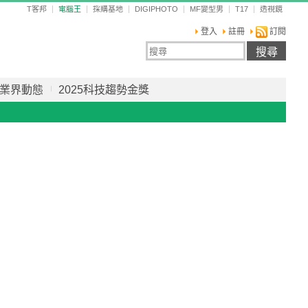
T客邦
電腦王
採購基地
DIGIPHOTO
MF變型男
T17
透視鏡
登入
註冊
訂閱
業界動態
2025科技趨勢金獎