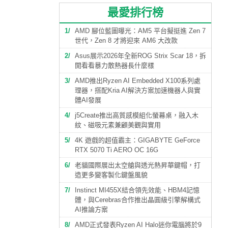
最愛排行榜
1
AMD 腳位藍圖曝光：AM5 平台擬挺進 Zen 7
世代，Zen 8 才將迎來 AM6 大改款
2
Asus展示2026年全新ROG Strix Scar 18，拆
開看看暴力散熱器長什麼樣
3
AMD推出Ryzen AI Embedded X100系列處
理器，搭配Kria AI解決方案加速機器人與實
體AI發展
4
j5Create推出高質感模組化螢幕桌，融入木
紋、磁吸元素兼顧美觀與實用
5
4K 遊戲的超值霸主：GIGABYTE GeForce
RTX 5070 Ti AERO OC 16G
6
老貓國際展出太空艙與透光熱昇華鍵帽，打
造更多變客製化鍵盤風貌
7
Instinct MI455X結合領先效能、HBM4記憶
體，與Cerebras合作推出晶圓級引擎解構式
AI推論方案
8
AMD正式發表Ryzen AI Halo迷你電腦將於9