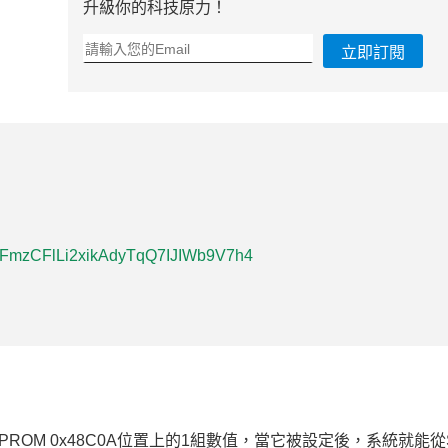
升級你的科技原力！
立即訂閱
IvFmzCFlLi2xikAdyTqQ7IJIWb9V7h4
EEPROM 0x48C0A位置上的1組數值，當它被設定後，系統就能從