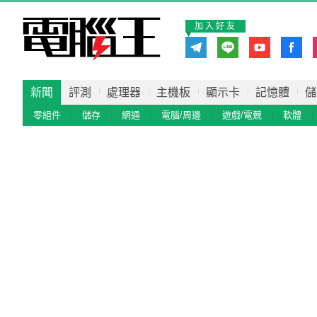
加入好友
新聞
評測
處理器
主機板
顯示卡
記憶體
儲
零組件
儲存
網通
電腦/周邊
遊戲/電競
軟體