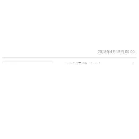
2018年4月15日 09:00
PS3改造手冊《八》：RetroArch
安裝與基本使用