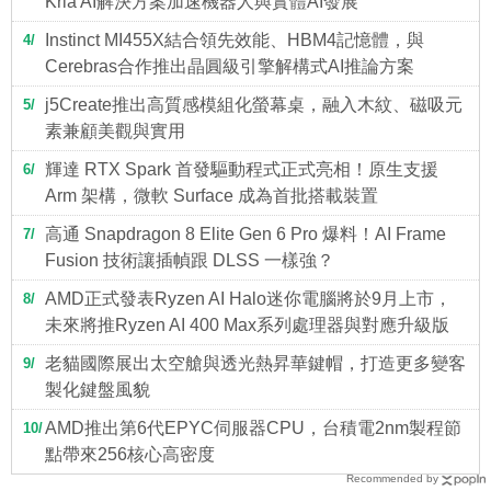
Kria AI解決方案加速機器人與實體AI發展
Instinct MI455X結合領先效能、HBM4記憶體，與
4
Cerebras合作推出晶圓級引擎解構式AI推論方案
j5Create推出高質感模組化螢幕桌，融入木紋、磁吸元
5
素兼顧美觀與實用
輝達 RTX Spark 首發驅動程式正式亮相！原生支援
6
Arm 架構，微軟 Surface 成為首批搭載裝置
高通 Snapdragon 8 Elite Gen 6 Pro 爆料！AI Frame
7
Fusion 技術讓插幀跟 DLSS 一樣強？
AMD正式發表Ryzen AI Halo迷你電腦將於9月上市，
8
未來將推Ryzen AI 400 Max系列處理器與對應升級版
老貓國際展出太空艙與透光熱昇華鍵帽，打造更多變客
9
製化鍵盤風貌
AMD推出第6代EPYC伺服器CPU，台積電2nm製程節
10
點帶來256核心高密度
Recommended by