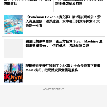
殘影痛點
讓主機怎麼放都涼
《Pokémon Pokopia擴充票》第1彈試玩報告：潛
入海底城鎮！漂浮建築、水中種田與深海探索 6 大
亮點一次看
銷量比想像中更冷！第三方估算 Steam Machine 週
銷量數據曝光，「信仰價格」考驗玩家口袋
記憶體也要變訂閱制了？SK海力士會長證實正規畫
MaaS模式，把硬體資源變雲端服務
ADVERTISEMENT