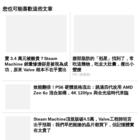
您也可能喜歡這些文章
賣 3.4 萬元被酸貴？Steam
腹部脂肪的「剋星」找到了，常
Machine 銷量慘澹卻是被視為成
吃這幾物，吃走大肚囊，瘦出小
功，原來 Valve 根本不在乎賣出
蠻腰
幾台！
PR（新素簡）
效能翻倍！PS6 硬體規格流出：跳過四代改用 AMD
Zen 6c 混合架構，4K 120fps 與全光追時代來臨
Steam Machine頂規版破4.5萬，Valve工程師坦言
出乎預期：我們早把能搶的晶片都買下，但記憶體實
在太貴了