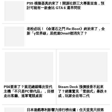
PS5 模擬器真的來了！開源社群三大專案並進，預
計可能有一款會比 GTA 6 還早問世
老粉必玩！《命運石之門 Re:Boot》終於來了，全
新「γ世界線」居然連Dmail都消失了？
PS6要來了？索尼總裁曝次世代
Steam Deck 漲價後香不起來
主機「不只是PC替代品」，目標
了？銷量驚見「雪崩式」暴跌 8
走出客廳、進軍電競桌面
成，玩家全在等二代
日本遊戲專利影響力排行榜出爐：任天堂竟只排第