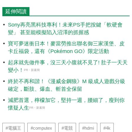
延伸閱讀
Sony再亮黑科技專利！未來PS手把按鍵「軟硬會
變」 甚至能模擬陷入沼澤的抓握感
寶可夢迷衝日本！麥當勞推出聯名御三家漢堡、皮
卡丘福袋，還有《Pokémon GO》限定活動
起床就先做件事，沒三天小腹就不見了! 肚子一天天
變小！
PR・新素簡
終於不再和諧！《漫威金鋼狼》M 級成人遊戲分級
確定，斷肢、爆血、斬首全保留
減肥首選，檸檬加它，堅持一週，腰細了，瘦到你
懷疑人生
PR・新素簡
#電腦王
#computex
#電競
#hdmi
#4k