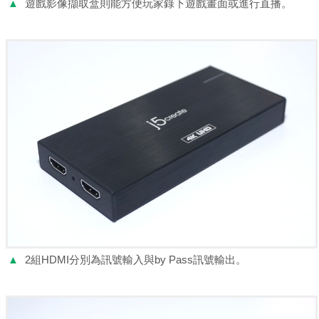
▲
遊戲影像擷取盒則能方便玩家錄下遊戲畫面或進行直播。
▲
2組HDMI分別為訊號輸入與by Pass訊號輸出。