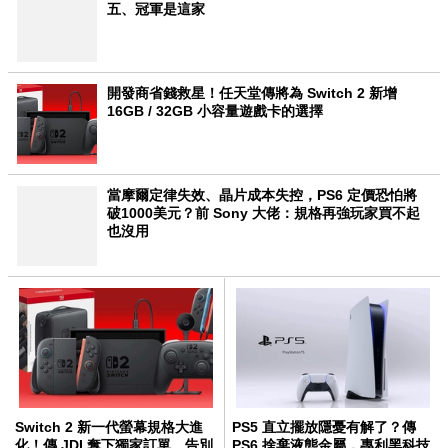
五、冠軍是這家
開發商省錢救星！任天堂傳將為 Switch 2 新增
16GB / 32GB 小容量遊戲卡的選擇
當摩爾定律失效、晶片成本失控，PS6 定價恐怕將
破1000美元？前 Sony 大佬：規格再強玩家買不起
也沒用
Switch 2 新一代螢幕規格大進
PS5 直立擺放隱憂有解了？傳
化！傳 JDI 奪下獨家訂單、告別
PS6 捨棄液態金屬，專利黑科技