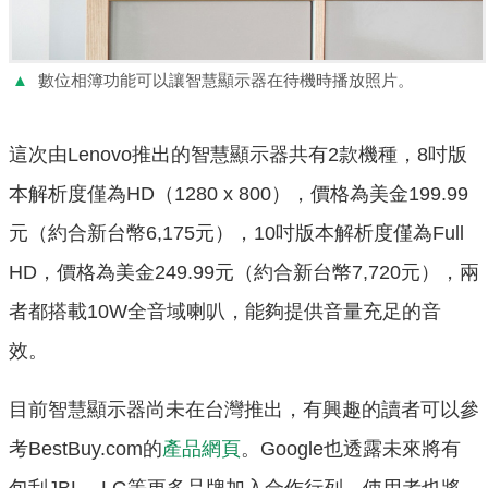
▲
數位相簿功能可以讓智慧顯示器在待機時播放照片。
這次由Lenovo推出的智慧顯示器共有2款機種，8吋版
本解析度僅為HD（1280 x 800），價格為美金199.99
元（約合新台幣6,175元），10吋版本解析度僅為Full
HD，價格為美金249.99元（約合新台幣7,720元），兩
者都搭載10W全音域喇叭，能夠提供音量充足的音
效。
目前智慧顯示器尚未在台灣推出，有興趣的讀者可以參
考BestBuy.com的
產品網頁
。Google也透露未來將有
包刮JBL、LG等更多品牌加入合作行列，使用者也將