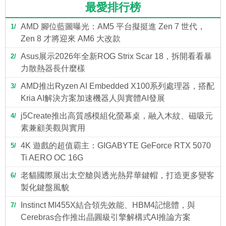
最愛排行榜
AMD 腳位藍圖曝光：AM5 平台擬挺進 Zen 7 世代，
1
Zen 8 才將迎來 AM6 大改款
Asus展示2026年全新ROG Strix Scar 18，拆開看看暴
2
力散熱器長什麼樣
AMD推出Ryzen AI Embedded X100系列處理器，搭配
3
Kria AI解決方案加速機器人與實體AI發展
j5Create推出高質感模組化螢幕桌，融入木紋、磁吸元
4
素兼顧美觀與實用
4K 遊戲的超值霸主：GIGABYTE GeForce RTX 5070
5
Ti AERO OC 16G
老貓國際展出太空艙與透光熱昇華鍵帽，打造更多變客
6
製化鍵盤風貌
Instinct MI455X結合領先效能、HBM4記憶體，與
7
Cerebras合作推出晶圓級引擎解構式AI推論方案