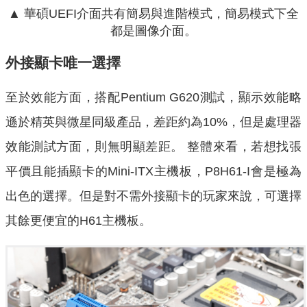
▲ 華碩UEFI介面共有簡易與進階模式，簡易模式下全
都是圖像介面。
外接顯卡唯一選擇
至於效能方面，搭配Pentium G620測試，顯示效能略
遜於精英與微星同級產品，差距約為10%，但是處理器
效能測試方面，則無明顯差距。 整體來看，若想找張
平價且能插顯卡的Mini-ITX主機板，P8H61-I會是極為
出色的選擇。但是對不需外接顯卡的玩家來說，可選擇
其餘更便宜的H61主機板。