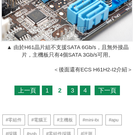
▲ 由於H61晶片組不支援SATA 6Gb/s，且無外接晶
片，主機板只有4個SATA 3Gb/s可用。
＜後面還有ECS H61H2-I2介紹＞
上一頁
1
2
3
4
下一頁
#零組件
#電腦王
#主機板
#mini-itx
#apu
#採購
#snb
#零組件採購
#評測