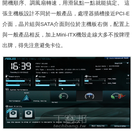
開機順序、調風扇轉速，用滑鼠點一點就能搞定。 這
張主機板設計不同於一般產品，處理器插槽接近PCI-E
介面，晶片組與SATA介面則位於主機板右側，配置上
與一般產品相反，加上Mini-ITX機殼走線大多不按牌理
出牌，得先注意避免卡位。