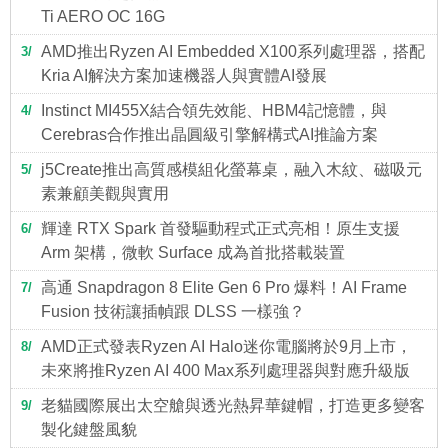
Ti AERO OC 16G
AMD推出Ryzen AI Embedded X100系列處理器，搭配
3
Kria AI解決方案加速機器人與實體AI發展
Instinct MI455X結合領先效能、HBM4記憶體，與
4
Cerebras合作推出晶圓級引擎解構式AI推論方案
j5Create推出高質感模組化螢幕桌，融入木紋、磁吸元
5
素兼顧美觀與實用
輝達 RTX Spark 首發驅動程式正式亮相！原生支援
6
Arm 架構，微軟 Surface 成為首批搭載裝置
高通 Snapdragon 8 Elite Gen 6 Pro 爆料！AI Frame
7
Fusion 技術讓插幀跟 DLSS 一樣強？
AMD正式發表Ryzen AI Halo迷你電腦將於9月上市，
8
未來將推Ryzen AI 400 Max系列處理器與對應升級版
老貓國際展出太空艙與透光熱昇華鍵帽，打造更多變客
9
製化鍵盤風貌