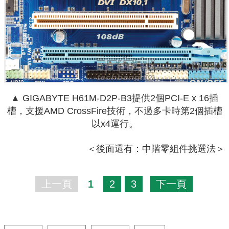
▲ GIGABYTE H61M-D2P-B3提供2個PCI-E x 16插
槽，支援AMD CrossFire技術，不過多卡時第2個插槽
以x4運行。
＜後面還有：中階零組件挑選法＞
上一頁
1
2
3
下一頁