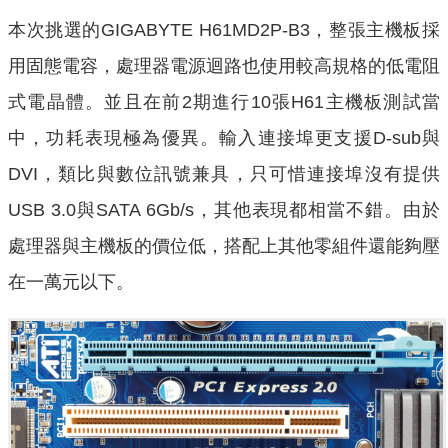
本次挑選的GIGABYTE H61MD2P-B3，整張主機板採
用固態電容，處理器電源迴路也使用較高規格的低電阻
式電晶體。並且在前2期進行10張H61主機板測試當
中，功耗表現極為優異。輸入連接埠更支援D-sub與
DVI，類比與數位訊號兼具，只可惜連接埠沒有提供
USB 3.0與SATA 6Gb/s，其他表現都相當不錯。由於
處理器與主機板的價位低，搭配上其他零組件還能夠壓
在一萬元以下。