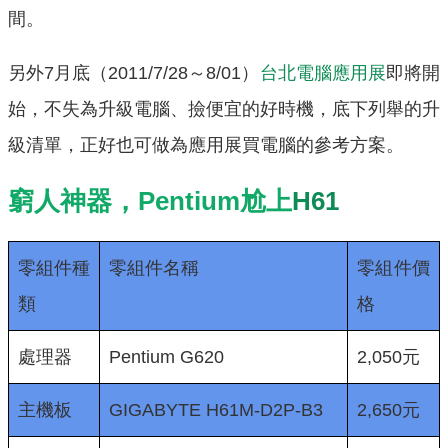
間。
另外7月底（2011/7/28～8/01）
台北電腦應用展
即將開
始，不失為升級電腦、撿便宜的好時機，底下列舉的升
級清單，正好也可做為應用展買電腦的參考方案。
窮人神器，Pentium尬上
H61
零組件種
零組件名稱
零組件價
類
格
處理器
Pentium G620
2,050元
主機板
GIGABYTE H61M-D2P-B3
2,650元