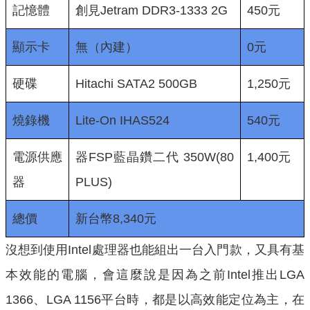
記憶體
創見Jetram DDR3-1333 2G
450元
顯示卡
無（內建）
0元
硬碟
Hitachi SATA2 500GB
1,250元
燒錄機
Lite-On IHAS524
540元
電源供應
器FSP藍晶鑽二代 350W(80
1,400元
器
PLUS)
總價
新台幣8,340元
沒想到使用Intel處理器也能組出一台入門款，又具有基
本效能的電腦，會這麼說是因為之前Intel推出LGA
1366、LGA 1156平台時，都是以高效能定位為主，在