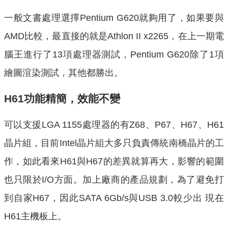
一般文書處理選擇Pentium G620就夠用了，如果要與
AMD比較，最直接的就是Athlon II x2265，在上一期電
腦王進行了13項處理器測試，Pentium G620除了1項
繪圖渲染測試，其他都勝出。
H61功能精簡，效能不變
可以支援LGA 1155處理器的有Z68、P67、H67、H61
晶片組，目前Intel晶片組大多只負責傳統南橋晶片的工
作，如此看來H61與H67的差異就算再大，影響的範圍
也只限於I/O方面。加上廠商的產品規劃，為了避免打
到自家H67，因此SATA 6Gb/s與USB 3.0較少出 現在
H61主機板上。