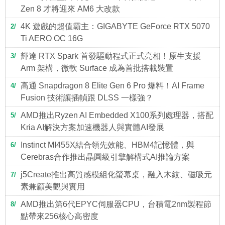
Zen 8 才將迎來 AM6 大改款
4K 遊戲的超值霸主：GIGABYTE GeForce RTX 5070
2
Ti AERO OC 16G
輝達 RTX Spark 首發驅動程式正式亮相！原生支援
3
Arm 架構，微軟 Surface 成為首批搭載裝置
高通 Snapdragon 8 Elite Gen 6 Pro 爆料！AI Frame
4
Fusion 技術讓插幀跟 DLSS 一樣強？
AMD推出Ryzen AI Embedded X100系列處理器，搭配
5
Kria AI解決方案加速機器人與實體AI發展
Instinct MI455X結合領先效能、HBM4記憶體，與
6
Cerebras合作推出晶圓級引擎解構式AI推論方案
j5Create推出高質感模組化螢幕桌，融入木紋、磁吸元
7
素兼顧美觀與實用
AMD推出第6代EPYC伺服器CPU，台積電2nm製程節
8
點帶來256核心高密度