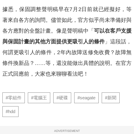
據悉，保固調整聲明稿早在7月2日前就已經擬好，等
著來自各方的詢問。儘管如此，官方似乎尚未準備好與
各方應對的全盤計畫。像是聲明稿中「
可以在客戶支援
與保固計畫的其他方面
提供更吸引人的條件
」這段話，
何謂更吸引人的條件，2年內故障送修免收費？故障無
條件換新品？……等，還沒能做出具體的說明。在官方
正式回應前，大家也來聊聊看法吧！
#零組件
#電腦王
#硬碟
#seagate
#新聞
#hdd
ADVERTISEMENT