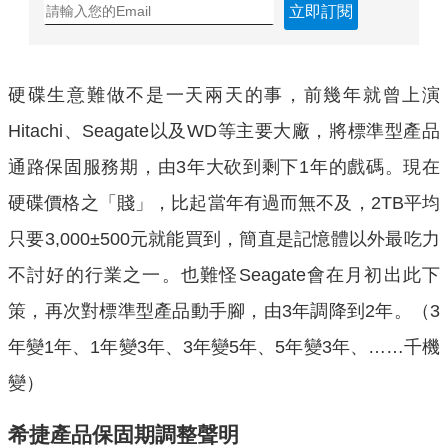
立即訂閱
硬碟生意難做不是一天兩天的事，前幾年就曾上演
Hitachi、Seagate以及WD等主要大廠，將標準型產品
通路保固服務期，由3年大砍到剩下1年的戲碼。現在
硬碟價格之「賤」，比起當年有過而無不及，2TB平均
只要3,000±500元就能買到，簡直是記憶體以外最吃力
不討好的行業之一。也難怪Seagate會在月初出此下
策，再次對標準型產品動手腳，由3年調降到2年。（3
年變1年、1年變3年、3年變5年、5年變3年、……千機
變）
希捷產品保固期調整聲明