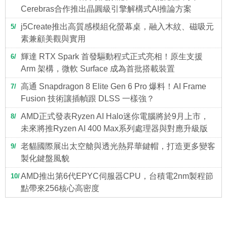
Cerebras合作推出晶圓級引擎解構式AI推論方案
j5Create推出高質感模組化螢幕桌，融入木紋、磁吸元
5
素兼顧美觀與實用
輝達 RTX Spark 首發驅動程式正式亮相！原生支援
6
Arm 架構，微軟 Surface 成為首批搭載裝置
高通 Snapdragon 8 Elite Gen 6 Pro 爆料！AI Frame
7
Fusion 技術讓插幀跟 DLSS 一樣強？
AMD正式發表Ryzen AI Halo迷你電腦將於9月上市，
8
未來將推Ryzen AI 400 Max系列處理器與對應升級版
老貓國際展出太空艙與透光熱昇華鍵帽，打造更多變客
9
製化鍵盤風貌
AMD推出第6代EPYC伺服器CPU，台積電2nm製程節
10
點帶來256核心高密度