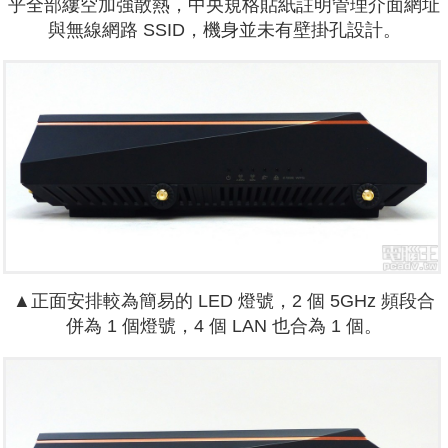
乎全部縷空加強散熱，中央規格貼紙註明管理介面網址
與無線網路 SSID，機身並未有壁掛孔設計。
▲正面安排較為簡易的 LED 燈號，2 個 5GHz 頻段合
併為 1 個燈號，4 個 LAN 也合為 1 個。