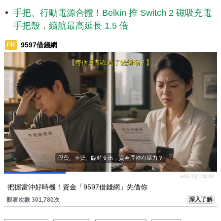
手把、行動電源合體！Belkin 推 Switch 2 磁吸充電
手把殼，續航最高延長 1.5 倍
9597借錢網
PR
ads by popIn
把握當沖好時機！資金「9597借錢網」先借你
深入了解
觀看次數 301,780次