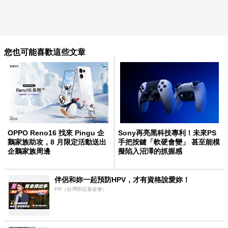
您也可能喜歡這些文章
OPPO Reno16 找來 Pingu 企
Sony再亮黑科技專利！未來PS
鵝家族助攻，8 月限定活動送出
手把按鍵「軟硬會變」 甚至能模
企鵝家族周邊
擬陷入沼澤的抓握感
伴侶和妳一起預防HPV，才有資格說愛妳！
PR（台灣癌症基金會）