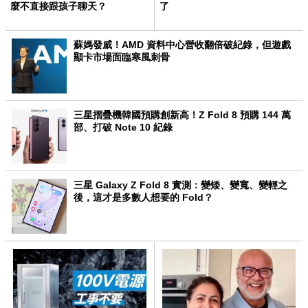
麼不直接跟孩子聊天？
了
蘇媽發威！AMD 資料中心營收翻倍破紀錄，但遊戲
顯卡市場面臨寒風刺骨
三星摺疊機韓國預購創新高！Z Fold 8 預購 144 萬
部、打破 Note 10 紀錄
三星 Galaxy Z Fold 8 實測：變矮、變寬、變輕之
後，這才是多數人想要的 Fold？