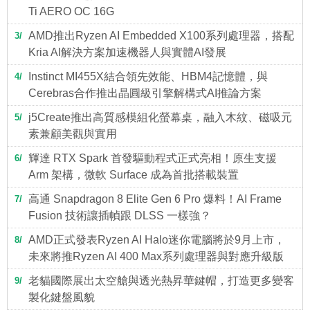
Ti AERO OC 16G
AMD推出Ryzen AI Embedded X100系列處理器，搭配
3
Kria AI解決方案加速機器人與實體AI發展
Instinct MI455X結合領先效能、HBM4記憶體，與
4
Cerebras合作推出晶圓級引擎解構式AI推論方案
j5Create推出高質感模組化螢幕桌，融入木紋、磁吸元
5
素兼顧美觀與實用
輝達 RTX Spark 首發驅動程式正式亮相！原生支援
6
Arm 架構，微軟 Surface 成為首批搭載裝置
高通 Snapdragon 8 Elite Gen 6 Pro 爆料！AI Frame
7
Fusion 技術讓插幀跟 DLSS 一樣強？
AMD正式發表Ryzen AI Halo迷你電腦將於9月上市，
8
未來將推Ryzen AI 400 Max系列處理器與對應升級版
老貓國際展出太空艙與透光熱昇華鍵帽，打造更多變客
9
製化鍵盤風貌