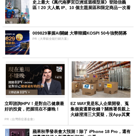
史上最大《萬代南夢宮亞洲巡迴模型展》登陸信義
區！20 大人氣 IP、10 個主題展區和限定商品一次看
009829掌握AI關鍵 大華韓國KOSPI 50今強勢開募
PR（大華銀全能行銷方案）
立即諮詢HPV！是對自己健康最
EZ WAY竟是私人企業開發、蒐
好的投資，把握現在不嫌晚！
集個資還要收錢？關務署長親上
火線澄清三大質疑，沒App其實
PR（台灣癌症基金會）
還能用這招報關
蘋果秋季發表會大預測！除了 iPhone 18 Pro，還有