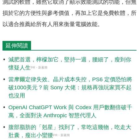
測試的軟體，雖然它取消了顯示效能測試的功能，但無
損於它的方便性與參考價值，再加上它是免費軟體，所
以適合推薦給所有人用來衡量電腦效能。
延伸閱讀
減肥首選，檸檬加它，堅持一週，腰細了，瘦到你
懷疑人生
PR・新素簡
當摩爾定律失效、晶片成本失控，PS6 定價恐怕將
破1000美元？前 Sony 大佬：規格再強玩家買不起
也沒用
OpenAI ChatGPT Work 與 Codex 用戶數翻倍破千
萬，全面對決 Anthropic 智慧代理人
腹部脂肪的「剋星」找到了，常吃這幾物，吃走大
肚囊，瘦出小蠻腰
PR・新素簡