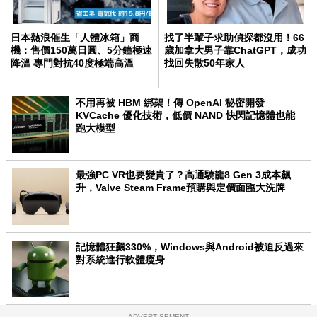
日本熱浪催生「人體冰箱」商
找了半輩子求助偵探都沒用！66
機：售價150萬日圓、5分鐘極速
歲加拿大男子靠ChatGPT，成功
降溫 專門對抗40度極端高溫
找回失散50年家人
不用再被 HBM 綁架！傳 OpenAI 秘密開發
KVCache 優化技術，低價 NAND 快閃記憶體也能
跑大模型
最強PC VR也要變貴了？高通驍龍8 Gen 3成本飆
升，Valve Steam Frame預購與定價面臨大洗牌
記憶體狂飆330%，Windows與Android被迫反過來
對系統進行軟體瘦身
ADVERTISEMENT