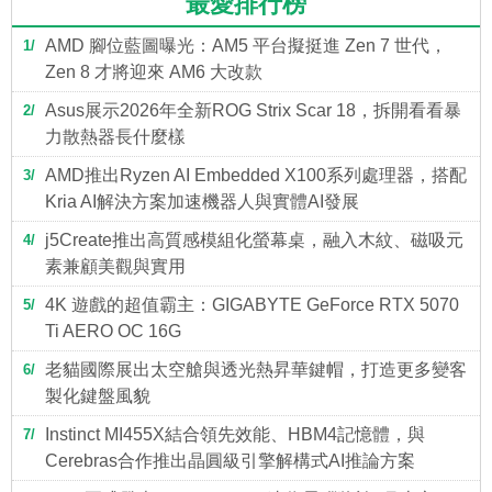
最愛排行榜
AMD 腳位藍圖曝光：AM5 平台擬挺進 Zen 7 世代，
1
Zen 8 才將迎來 AM6 大改款
Asus展示2026年全新ROG Strix Scar 18，拆開看看暴
2
力散熱器長什麼樣
AMD推出Ryzen AI Embedded X100系列處理器，搭配
3
Kria AI解決方案加速機器人與實體AI發展
j5Create推出高質感模組化螢幕桌，融入木紋、磁吸元
4
素兼顧美觀與實用
4K 遊戲的超值霸主：GIGABYTE GeForce RTX 5070
5
Ti AERO OC 16G
老貓國際展出太空艙與透光熱昇華鍵帽，打造更多變客
6
製化鍵盤風貌
Instinct MI455X結合領先效能、HBM4記憶體，與
7
Cerebras合作推出晶圓級引擎解構式AI推論方案