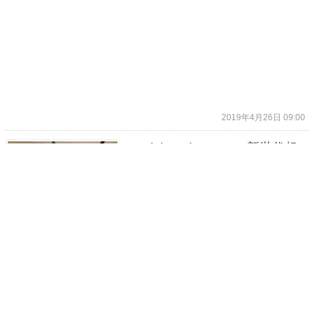
2019年4月26日 09:00
TP-Link Archer A9 v6 新世代超
值機種實測，AC1900 等級不用
新台幣 2,700元