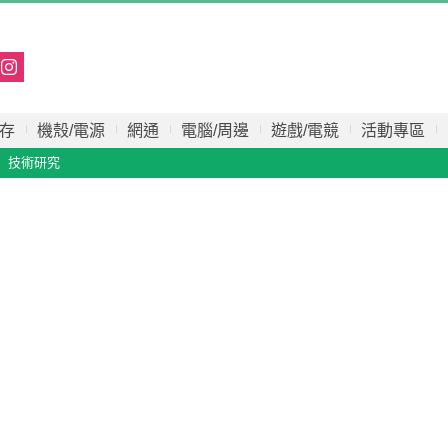
存
機殼/電源
網通
電腦/周邊
遊戲/電競
活動專區
技術研究