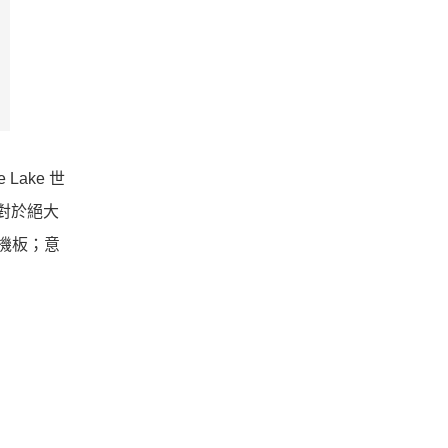
Lake 世
但對於絕大
主機板；意