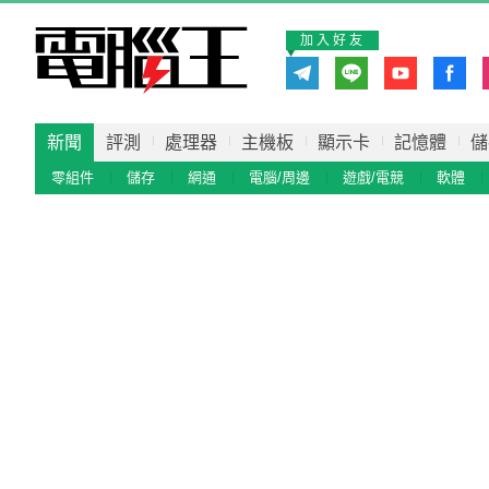
加入好友
新聞
評測
處理器
主機板
顯示卡
記憶體
儲
零組件
儲存
網通
電腦/周邊
遊戲/電競
軟體