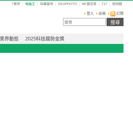
T客邦
電腦王
採購基地
DIGIPHOTO
MF變型男
T17
透視鏡
登入
註冊
訂閱
業界動態
2025科技趨勢金獎