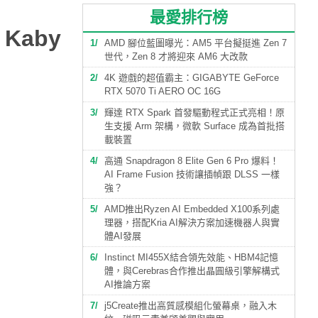
最愛排行榜
Kaby
1
AMD 腳位藍圖曝光：AM5 平台擬挺進 Zen 7
世代，Zen 8 才將迎來 AM6 大改款
2
4K 遊戲的超值霸主：GIGABYTE GeForce
RTX 5070 Ti AERO OC 16G
3
輝達 RTX Spark 首發驅動程式正式亮相！原
生支援 Arm 架構，微軟 Surface 成為首批搭
載裝置
4
高通 Snapdragon 8 Elite Gen 6 Pro 爆料！
AI Frame Fusion 技術讓插幀跟 DLSS 一樣
強？
5
AMD推出Ryzen AI Embedded X100系列處
理器，搭配Kria AI解決方案加速機器人與實
體AI發展
6
Instinct MI455X結合領先效能、HBM4記憶
體，與Cerebras合作推出晶圓級引擎解構式
AI推論方案
7
j5Create推出高質感模組化螢幕桌，融入木