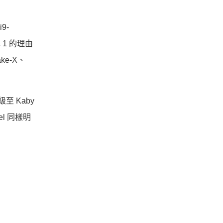
9-
 1 的理由
ke-X、
級至 Kaby
el 同樣明