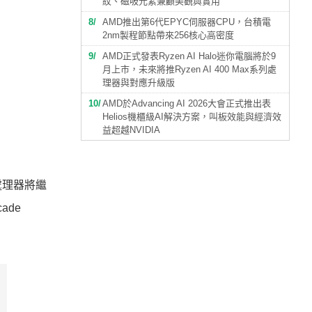
紋、磁吸元素兼顧美觀與實用
8
AMD推出第6代EPYC伺服器CPU，台積電
2nm製程節點帶來256核心高密度
9
AMD正式發表Ryzen AI Halo迷你電腦將於9
月上市，未來將推Ryzen AI 400 Max系列處
理器與對應升級版
10
AMD於Advancing AI 2026大會正式推出表
Helios機櫃級AI解決方案，叫板效能與經濟效
益超越NVIDIA
代處理器將繼
ade