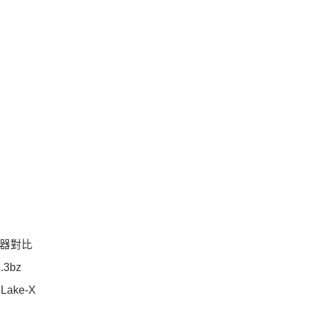
理器對比
.3bz
ake-X