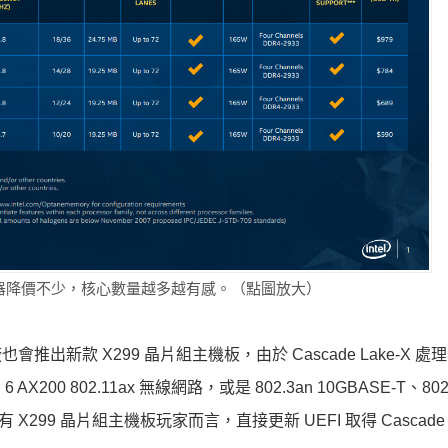
ke-X 處理器降價不少，核心數量越多越有感。（點圖放大）
也會推出新款 X299 晶片組主機板，由於 Cascade Lake-X 處
 6 AX200 802.11ax 無線網路，或是 802.3an 10GBASE-T、802
99 晶片組主機板玩家而言，直接更新 UEFI 取得 Cascade L